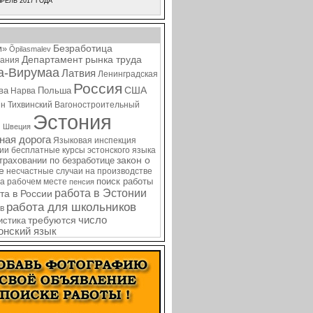
РЕЛЬ 2017 ГОДА
Безработица
м»
Õpilasmalev
Департамент рынка труда
ания
а-Вирумаа
Латвия
Ленинградская
Россия
США
ва
Польша
Нарва
ин
Тихвинский Вагоностроительный
Эстония
я
Швеция
ная дорога
Языковая инспекция
нии
бесплатные курсы эстонского языка
закон о
страховании по безработице
е
несчастные случаи на производстве
поиск работы
на рабочем месте
пенсия
работа в Эстонии
та в России
работа для школьников
в
требуются
число
истика
онский язык