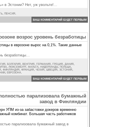
» в Эстонии? Нет, уж увольте!…
ТЬ
,
ПЕНСИЯ
.
ВАШ КОММЕНТАРИЙ БУДЕТ ПЕРВЫМ
розоне возрос уровень безработицы
отицы в еврозоне вырос на 0,1%. Такие данные
ень безработицы…
ЬГИЯ
,
БОЛГАРИЯ
,
ВЕНГРИЯ
,
ГЕРМАНИЯ
,
ГРЕЦИЯ
,
ДАНИЯ
,
ИТВА
,
ЛЮКСЕМБУРГ
,
МАЛЬТА
,
НИДЕРЛАНДЫ
,
ПОЛЬША
,
Я
,
ФИНЛЯНДИЯ
,
ФРАНЦИЯ
,
ЧЕХИЯ
,
ШВЕЦИЯ
,
ЭСТОНИЯ
,
ОНИИ
,
ЕВРОЗОНА
.
ВАШ КОММЕНТАРИЙ БУДЕТ ПЕРВЫМ
 полностью парализовала бумажный
завод в Финляндии
рн УПМ из-за забастовки докеров временно
ажный комбинат. Большая часть работников
ностью парализовала бумажный завод в