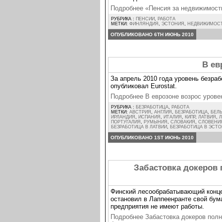
Подробнее «Пенсия за недвижимость
РУБРИКА :
ПЕНСИИ
,
РАБОТА
МЕТКИ:
ФИНЛЯНДИЯ
,
ЭСТОНИЯ
,
НЕДВИЖИМОС
ОПУБЛИКОВАНО 6TH ИЮНЬ 2010
В ев
За апрель 2010 года уровень безраб
опубликовал Eurostat.
Подробнее В еврозоне возрос уров
РУБРИКА :
БЕЗРАБОТИЦА
,
РАБОТА
МЕТКИ:
АВСТРИЯ
,
АНГЛИЯ
,
БЕЗРАБОТИЦА
,
БЕЛ
ИРЛАНДИЯ
,
ИСПАНИЯ
,
ИТАЛИЯ
,
КИПР
,
ЛАТВИЯ
,
Л
ПОРТУГАЛИЯ
,
РУМЫНИЯ
,
СЛОВАКИЯ
,
СЛОВЕНИ
БЕЗРАБОТИЦА В ЛАТВИИ
,
БЕЗРАБОТИЦА В ЭСТ
ОПУБЛИКОВАНО 1ST ИЮНЬ 2010
Забастовка докеров
Финский лесообрабатывающий конце
остановил в Лаппеенранте свой бум
предприятия не имеют работы.
Подробнее Забастовка докеров пол