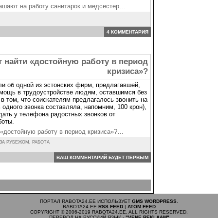
ашают на работу санитарок и медсестер…
4 КОММЕНТАРИЯ
 найти «достойную работу в период
кризиса»?
и об одной из эстонских фирм, предлагавшей,
омощь в трудоустройстве людям, оставшимся без
в том, что соискателям предлагалось звонить на
одного звонка составляла, напомним, 100 крон),
дать у телефона радостных звонков от
боты.
 «достойную работу в период кризиса»?…
ЗА РУБЕЖОМ
,
РАБОТА
ВАШ КОММЕНТАРИЙ БУДЕТ ПЕРВЫМ
ПОРТАЛ RABOTA24.EE ИСПОЛЬЗУЕТ
GMS WORDPRESS
.
RABOTA24.EE
RSS FEED
|
ATOM FEED
COPYRIGHT © 2006-2019 RABOTA24.EE, ALL RIGHTS RESERVED.
ПЕРЕВОД НА РУССКИЙ ЯЗЫК -
"VENE REKLAAM"