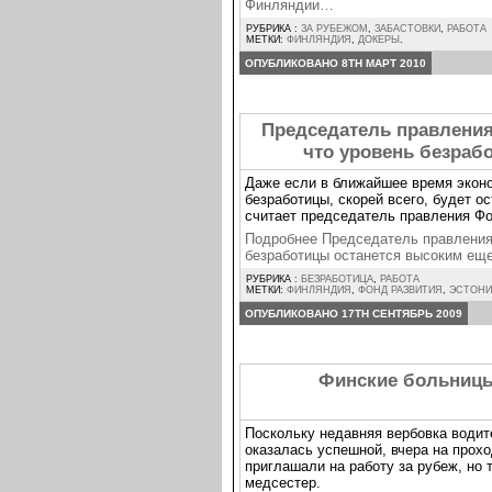
Финляндии…
РУБРИКА :
ЗА РУБЕЖОМ
,
ЗАБАСТОВКИ
,
РАБОТА
МЕТКИ:
ФИНЛЯНДИЯ
,
ДОКЕРЫ
.
ОПУБЛИКОВАНО 8TH МАРТ 2010
Председатель правления
что уровень безраб
Даже если в ближайшее время эконо
безработицы, скорей всего, будет о
считает председатель правления Фо
Подробнее Председатель правления 
безработицы останется высоким ещ
РУБРИКА :
БЕЗРАБОТИЦА
,
РАБОТА
МЕТКИ:
ФИНЛЯНДИЯ
,
ФОНД РАЗВИТИЯ
,
ЭСТОН
ОПУБЛИКОВАНО 17TH СЕНТЯБРЬ 2009
Финские больницы
Поскольку недавняя вербовка водит
оказалась успешной, вчера на прох
приглашали на работу за рубеж, но 
медсестер.