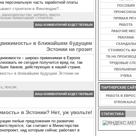
 на персональную часть заработной платы.
ПОСОБИЯ
тывают строители в Финляндии?…
ПРОФСОЮЗ
,
ЗАКОНОДАТЕЛЬСТВО
,
ЗАРПЛАТА
,
РАБОТА
ПРЯМАЯ РЕЧ
СКОЛЬКО ЗАРАБАТЫВАЮТ СТРОИТЕЛИ
.
РАБОТА
ВАШ КОММЕНТАРИЙ БУДЕТ ПЕРВЫМ
РАБОЧИЕ МЕС
РЕКЛАМА
едвижимость» в ближайшем будущем
СКАНДАЛЫ
Эстонии не грозит
СТОИМОСТЬ Ж
ТБ НА ПРОИЗВО
движимости – широко применимая в Европе
ализовать ее сегодня получится вряд ли, так
ТРУДОВЫЕ СП
йших банков, действующих в нашей стране.
УВОЛЬНЕНИ
имость» в ближайшем будущем Эстонии не
УЧЕБА
ПАРТНЕРСКИЕ САЙ
ТЬ
,
ПЕНСИЯ
.
ВАШ КОММЕНТАРИЙ БУДЕТ ПЕРВЫМ
РАБОТА В ЕВРО
STROIKA24.E
мость» в Эстонии? Нет, уж увольте!
СТАТИСТИКА
уации любые предложения по развитию
ветствуются, так считают в Министерстве
онопроект, над которым сейчас работают в