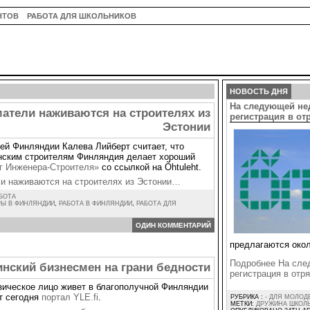
НТОВ
РАБОТА ДЛЯ ШКОЛЬНИКОВ
НОВОСТЬ ДНЯ
На следующей не
атели наживаются на строителях из
регистрация в о
Эстонии
ей Финляндии Калева Лийберт считает, что
нским строителям Финляндия делает хороший
г Инженера-Строителя»
со ссылкой на Õhtuleht.
и наживаются на строителях из Эстонии…
БОТА
РЫ В ФИНЛЯНДИИ
,
РАБОТА В ФИНЛЯНДИИ
,
РАБОТА ДЛЯ
ОДИН КОММЕНТАРИЙ
предлагаются окол
Подробнее На сле
нский бизнесмен на грани бедности
регистрация в от
ическое лицо живет в благополучной Финляндии
ет сегодня
портал YLE.fi
.
РУБРИКА :
- ДЛЯ МОЛОД
МЕТКИ:
ДРУЖИНА ШКОЛ