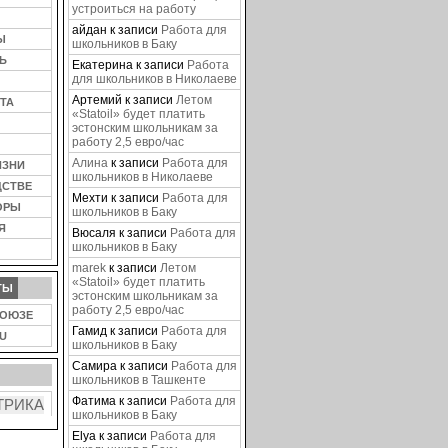
устроиться на работу
айдан
к записи
Работа для
Ы
школьников в Баку
Ь
Екатерина
к записи
Работа
для школьников в Николаеве
Артемий
к записи
Летом
ТА
«Statoil» будет платить
эстонским школьникам за
работу 2,5 евро/час
Алина
к записи
Работа для
ИЗНИ
школьников в Николаеве
ДСТВЕ
Мехти
к записи
Работа для
ОРЫ
школьников в Баку
Я
Вюсаля
к записи
Работа для
школьников в Баку
marek
к записи
Летом
«Statoil» будет платить
ТЫ
эстонским школьникам за
работу 2,5 евро/час
СОЮЗЕ
Гамид
к записи
Работа для
U
школьников в Баку
Самира
к записи
Работа для
школьников в Ташкенте
Фатима
к записи
Работа для
школьников в Баку
Elya
к записи
Работа для