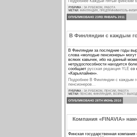
Подробнее Каждый пятый финский б
РУБРИКА :
ЗА РУБЕЖОМ
,
РАБОТА
МЕТКИ:
ФИНЛЯНДИЯ
,
ПРЕДПРИНИМАТЕЛЬ-ФИЗИ
ОПУБЛИКОВАНО 23RD ЯНВАРЬ 2011
В Финляндии с каждым г
В Финляндии за последние годы вы
слова «молодые пенсионеры» могут 
всяких кавычек, ибо на данный мом
нетрудоспособности находится боле
сообщает
русская редакция YLE
со 
«Карьялайнен».
Подробнее В Финляндии с каждым г
пенсионеров…
РУБРИКА :
ЗА РУБЕЖОМ
,
ПЕНСИИ
,
РАБОТА
МЕТКИ:
ПЕНСИИ
,
ФИНЛЯНДИЯ
,
ВОЗРАСТ ВЫХОД
ОПУБЛИКОВАНО 28TH ИЮНЬ 2010
Компания «FINAVIA» нам
Финская государственная компания 