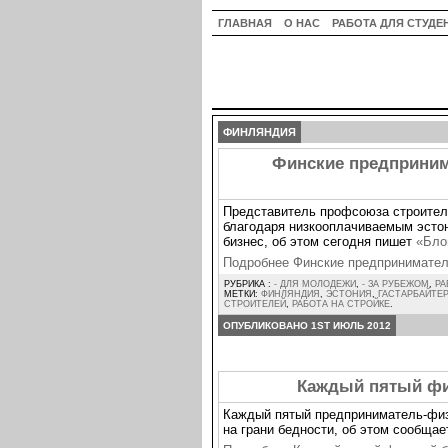
ГЛАВНАЯ
О НАС
РАБОТА ДЛЯ СТУДЕ
ФИНЛЯНДИЯ
Финские предприним
Представитель профсоюза строител
благодаря низкооплачиваемым эсто
бизнес, об этом сегодня пишет
«Бло
Подробнее Финские предпринимател
РУБРИКА :
- ДЛЯ МОЛОДЕЖИ
,
- ЗА РУБЕЖОМ
,
РА
МЕТКИ:
ФИНЛЯНДИЯ
,
ЭСТОНИЯ
,
ГАСТАРБАЙТЕ
СТРОИТЕЛЕЙ
,
РАБОТА НА СТРОЙКЕ
.
ОПУБЛИКОВАНО 1ST ИЮЛЬ 2012
Каждый пятый фи
Каждый пятый предприниматель-физ
на грани бедности, об этом сообща