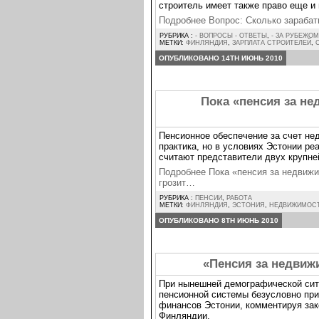
строитель имеет также право еще и
Подробнее Вопрос: Сколько зараба
РУБРИКА :
- ВОПРОСЫ - ОТВЕТЫ
,
- ЗА РУБЕЖОМ
МЕТКИ:
ФИНЛЯНДИЯ
,
ЗАРПЛАТА СТРОИТЕЛЕЙ
,
ОПУБЛИКОВАНО 14TH ИЮНЬ 2010
Пока «пенсия за н
Пенсионное обеспечение за счет не
практика, но в условиях Эстонии ре
считают представители двух крупне
Подробнее Пока «пенсия за недвиж
грозит…
РУБРИКА :
ПЕНСИИ
,
РАБОТА
МЕТКИ:
ФИНЛЯНДИЯ
,
ЭСТОНИЯ
,
НЕДВИЖИМОС
ОПУБЛИКОВАНО 8TH ИЮНЬ 2010
«Пенсия за недвижи
При нынешней демографической сит
пенсионной системы безусловно при
финансов Эстонии, комментируя зак
Финляндии.