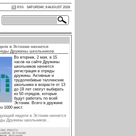
RSS
SATURDAY, 8 AUGUST 2026
деле в Эстонии начнется
тряды Дружины школьников
Во вторник, 2 мая, в 15
часов на сайте Дружины
школьников начнется
регистрация в отряды
дружины. Активные и
трудолюбивые таллинские
школьники в возрасте от 13
до 19 лет смогут выбирать
из 50 отрядов, которые
будут работать по всей
Эстонии. Всего в дружине
о 1000 мест.
дующей неделе в Эстонии начнется
ряды Дружины школьников…
ЕЖИ
,
РАБОТА
ЬНИКОВ
,
ЭСТОНИЯ