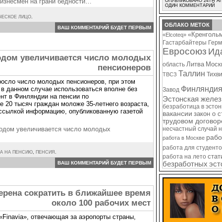
изнесмен на грани бедности…
ОПУБЛИКОВАНО 24TH АП
ОДИН КОММЕНТАРИЙ
ЧЕСКОЕ ЛИЦО
.
ОБЛАКО МЕТОК
ВАШ КОММЕНТАРИЙ БУДЕТ ПЕРВЫМ
«Кренголь
«Elcoteq»
Гастарбайтеры
Герм
Евросоюз
Ид
одом увеличивается число молодых
Литва
Моск
область
пенсионеров
Таллин
Тихв
ТВСЗ
росло число молодых пенсионеров, при этом
Финлянди
в данном случае использоваться вполне без
Завод
ент в Финляндии на пенсии по
Эстонская желез
е 20 тысяч граждан моложе 35-летнего возраста,
безработица в эсто
ссылкой информацию, опубликованную газетой
вакансии
закон о 
трудовом договор
одом увеличивается число молодых
несчастный случай 
рабо
работа в Москве
работа для студенто
А НА ПЕНСИЮ
,
ПЕНСИЯ
.
стат
работа на лето
ВАШ КОММЕНТАРИЙ БУДЕТ ПЕРВЫМ
безработных
эст
ерена сократить в ближайшее время
около 100 рабочих мест
«Finavia», отвечающая за аэропорты страны,