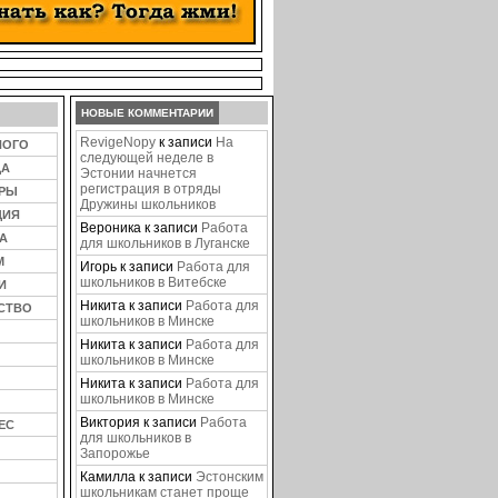
НОВЫЕ КОММЕНТАРИИ
RevigeNopy
к записи
На
НОГО
следующей неделе в
ЦА
Эстонии начнется
регистрация в отряды
ЕРЫ
Дружины школьников
ЦИЯ
Вероника
к записи
Работа
А
для школьников в Луганске
М
Игорь
к записи
Работа для
школьников в Витебске
И
Никита
к записи
Работа для
СТВО
школьников в Минске
Никита
к записи
Работа для
школьников в Минске
Никита
к записи
Работа для
школьников в Минске
Виктория
к записи
Работа
ЕС
для школьников в
Запорожье
Камилла
к записи
Эстонским
школьникам станет проще