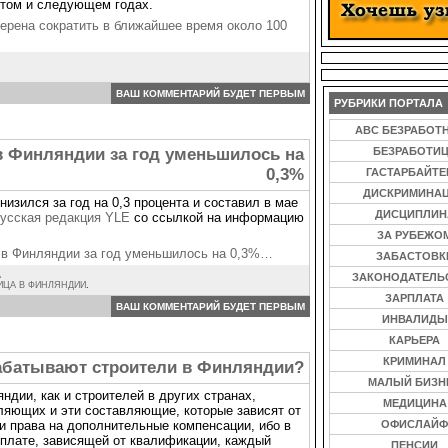
 этом и следующем годах.
ерена сократить в ближайшее время около 100
ВАШ КОММЕНТАРИЙ БУДЕТ ПЕРВЫМ
РУБРИКИ ПОРТАЛА
ABC БЕЗРАБОТ
в Финляндии за год уменьшилось на
БЕЗРАБОТИ
0,3%
ГАСТАРБАЙТ
ДИСКРИМИНА
изился за год на 0,3 процента и составил в мае
ДИСЦИПЛИН
усская редакция YLE
со ссылкой на информацию
ЗА РУБЕЖО
 в Финляндии за год уменьшилось на 0,3%…
ЗАБАСТОВК
А
ЗАКОНОДАТЕЛЬ
ИЦА В ФИНЛЯНДИИ
.
ЗАРПЛАТА
ВАШ КОММЕНТАРИЙ БУДЕТ ПЕРВЫМ
ИНВАЛИДЫ
КАРЬЕРА
КРИМИНАЛ
абатывают строители в Финляндии?
МАЛЫЙ БИЗН
дии, как и строителей в других странах,
МЕДИЦИНА
ляющих и эти составляющие, которые зависят от
и права на дополнительные компенсации, ибо в
ОФИСЛАЙФ
 плате, зависящей от квалификации, каждый
ПЕНСИИ