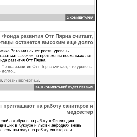
2 КОММЕНТАРИЯ
 Фонда развития Отт Пярна считает,
отицы останется высоким еще долго
мика Эстонии начнет расти, уровень
ставаться высоким на протяжении нескольких лет,
нда развития Отт Пярна.
Фонда развития Отт Пярна считает, что уровень
е долго…
ИЯ
,
УРОВЕНЬ БЕЗРАБОТИЦЫ
.
ВАШ КОММЕНТАРИЙ БУДЕТ ПЕРВЫМ
 приглашают на работу санитарок и
медсестер
елей автобусов на работу в Финляндию
одивших в Кукрузе и Йыхви инфоднях вновь
теперь там ждут на работу санитарок и