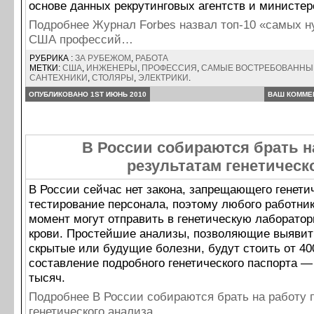
основе данных рекрутинговых агентств и министер
Подробнее Журнал Forbes назвал топ-10 «самых 
США профессий…
РУБРИКА :
ЗА РУБЕЖОМ
,
РАБОТА
МЕТКИ:
США
,
ИНЖЕНЕРЫ
,
ПРОФЕССИЯ
,
САМЫЕ ВОСТРЕБОВАННЫ
САНТЕХНИКИ
,
СТОЛЯРЫ
,
ЭЛЕКТРИКИ
.
ОПУБЛИКОВАНО 1ST ИЮНЬ 2010
ВАШ КОММЕ
В России собираются брать н
результатам генетическ
В России сейчас нет закона, запрещающего генети
тестирование персонала, поэтому любого работни
момент могут отправить в генетическую лаборато
крови. Простейшие анализы, позволяющие выявит
скрытые или будущие болезни, будут стоить от 40
составление подробного генетического паспорта — 
тысяч.
Подробнее В России собираются брать на работу 
генетического анализа…