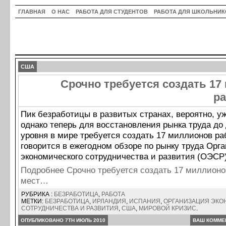
ГЛАВНАЯ
О НАС
РАБОТА ДЛЯ СТУДЕНТОВ
РАБОТА ДЛЯ ШКОЛЬНИК
США
Срочно требуется создать 1
ра
Пик безработицы в развитых странах, вероятно, у
однако теперь для восстановления рынка труда до
уровня в мире требуется создать 17 миллионов ра
говорится в ежегодном обзоре по рынку труда Орг
экономического сотрудничества и развития (ОЭСР)
Подробнее Срочно требуется создать 17 миллионо
мест…
РУБРИКА :
БЕЗРАБОТИЦА
,
РАБОТА
МЕТКИ:
БЕЗРАБОТИЦА
,
ИРЛАНДИЯ
,
ИСПАНИЯ
,
ОРГАНИЗАЦИЯ ЭКО
СОТРУДНИЧЕСТВА И РАЗВИТИЯ
,
США
,
МИРОВОЙ КРИЗИС
.
ОПУБЛИКОВАНО 7TH ИЮЛЬ 2010
ВАШ КОММЕ