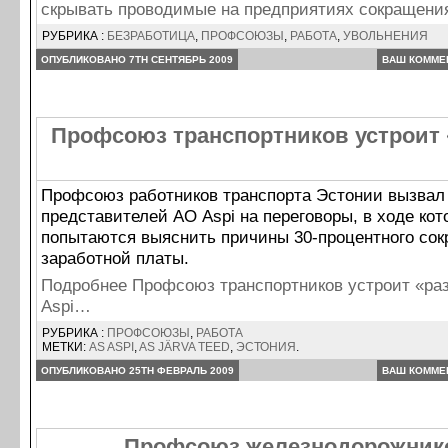
скрывать проводимые на предприятиях сокращен
РУБРИКА :
БЕЗРАБОТИЦА
,
ПРОФСОЮЗЫ
,
РАБОТА
,
УВОЛЬНЕНИЯ
ОПУБЛИКОВАНО 7TH СЕНТЯБРЬ 2009
ВАШ КОММЕ
Профсоюз транспортников устроит 
Профсоюз работников транспорта Эстонии вызвал
представителей АО Aspi на переговоры, в ходе ко
попытаются выяснить причины 30-процентного со
заработной платы.
Подробнее Профсоюз транспортников устроит «ра
Aspi…
РУБРИКА :
ПРОФСОЮЗЫ
,
РАБОТА
МЕТКИ:
AS ASPI
,
AS JÄRVA TEED
,
ЭСТОНИЯ
.
ОПУБЛИКОВАНО 25TH ФЕВРАЛЬ 2009
ВАШ КОММЕ
Профсоюз железнодорожник