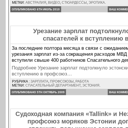
МЕТКИ:
АВСТРАЛИЯ
,
ВИДЕО
,
СТЮАРДЕССЫ
,
ЭРОТИКА
.
ОПУБЛИКОВАНО 6TH ИЮЛЬ 2010
ВАШ КОММЕ
Урезание зарплат подтолкнул
спасателей к вступлению 
За последние полтора месяца в связи с ожидание
урезания зарплат из-за сокращения расходов МВД
вступили свыше 400 работников Спасательного де
Подробнее Урезание зарплат подтолкнуло эстонски
вступлению в профсоюз…
РУБРИКА :
ЗАРПЛАТА
,
ПРОФСОЮЗЫ
,
РАБОТА
МЕТКИ:
СПАСАТЕЛЬНЫЙ ДЕПАРТАМЕНТ
,
ЭСТОНИЯ
.
ОПУБЛИКОВАНО 5TH ОКТЯБРЬ 2009
ВАШ КОММЕ
Судоходная компания «Tallink» и 
профсоюз моряков Эстонии до