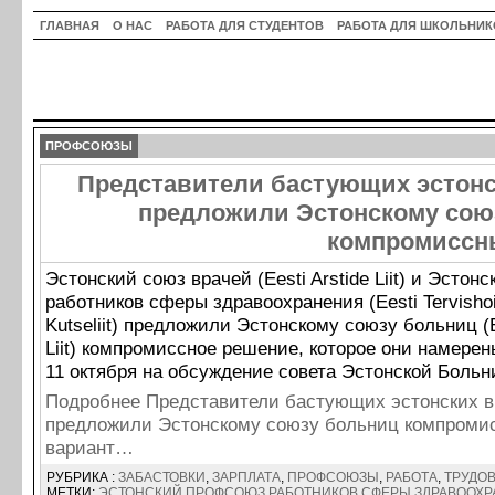
ГЛАВНАЯ
О НАС
РАБОТА ДЛЯ СТУДЕНТОВ
РАБОТА ДЛЯ ШКОЛЬНИК
ПРОФСОЮЗЫ
Представители бастующих эстонс
предложили Эстонскому сою
компромиссн
Эстонский союз врачей (Eesti Arstide Liit) и Эсто
работников сферы здравоохранения (Eesti Tervishoi
Kutseliit) предложили Эстонскому союзу больниц (E
Liit) компромиссное решение, которое они намере
11 октября на обсуждение совета Эстонской Больн
Подробнее Представители бастующих эстонских в
предложили Эстонскому союзу больниц компроми
вариант…
РУБРИКА :
ЗАБАСТОВКИ
,
ЗАРПЛАТА
,
ПРОФСОЮЗЫ
,
РАБОТА
,
ТРУДО
МЕТКИ:
ЭСТОНСКИЙ ПРОФСОЮЗ РАБОТНИКОВ СФЕРЫ ЗДРАВООХ