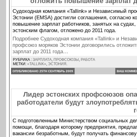
отложить повышение зарплат д
Судоходная компания «Tallink» и Независимый пр
Эстонии (EMSA) достигли соглашения, согласно ко
повышение зарплат работников, занятых на судах
эстонским флагом, отложено до 2011 года.
Подробнее Судоходная компания «Tallink» и Неза
профсоюз моряков Эстонии договорились отложи
зарплат до 2011 года…
РУБРИКА :
ЗАРПЛАТА
,
ПРОФСОЮЗЫ
,
РАБОТА
МЕТКИ:
«TALLINK»
,
ЭСТОНИЯ
.
ОПУБЛИКОВАНО 25TH СЕНТЯБРЬ 2009
ВАШ КОММЕ
Лидер эстонских профсоюзов опа
работодатели будут злоупотребля
С подготовленным Министерством социальных дел
помощи, благодаря которому предприятия, предл
вакансии безработным, будут получать финансов