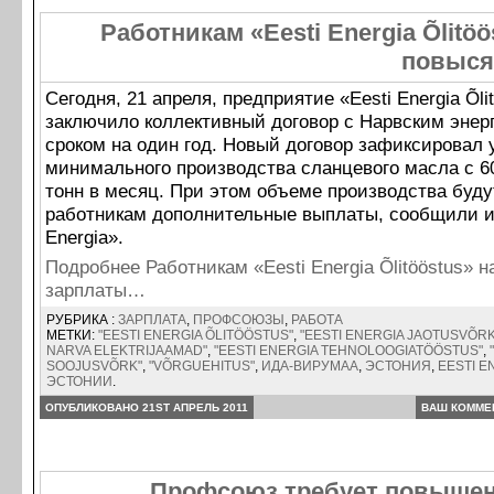
Работникам «Eesti Energia Õlitöö
повыся
Сегодня, 21 апреля, предприятие «Eesti Energia Õli
заключило коллективный договор с Нарвским эне
сроком на один год. Новый договор зафиксировал
минимального производства сланцевого масла с 6
тонн в месяц. При этом объеме производства буду
работникам дополнительные выплаты, сообщили из
Energia».
Подробнее Работникам «Eesti Energia Õlitööstus» 
зарплаты…
РУБРИКА :
ЗАРПЛАТА
,
ПРОФСОЮЗЫ
,
РАБОТА
МЕТКИ:
"EESTI ENERGIA ÕLITÖÖSTUS"
,
"EESTI ENERGIA JAOTUSVÕRK
NARVA ELEKTRIJAAMAD"
,
"EESTI ENERGIA TEHNOLOOGIATÖÖSTUS"
,
SOOJUSVÕRK"
,
"VÕRGUEHITUS"
,
ИДА-ВИРУМАА
,
ЭСТОНИЯ
,
EESTI E
ЭСТОНИИ
.
ОПУБЛИКОВАНО 21ST АПРЕЛЬ 2011
ВАШ КОММЕ
Профсоюз требует повышен