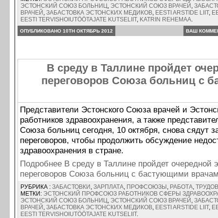
ЭСТОНСКИЙ СОЮЗ БОЛЬНИЦ
,
ЭСТОНСКИЙ СОЮЗ ВРАЧЕЙ
,
ЗАБАСТ
ВРАЧЕЙ
,
ЗАБАСТОВКА ЭСТОНСКИХ МЕДИКОВ
,
EESTI ARSTIDE LIIT
,
EE
EESTI TERVISHOIUTÖÖTAJATE KUTSELIIT
,
KATRIN REHEMAA
.
ОПУБЛИКОВАНО 10TH ОКТЯБРЬ 2012
ВАШ КОММЕ
В среду в Таллине пройдет оче
переговоров Союза больниц с 
Представители Эстонского Союза врачей и Эстонс
работников здравоохранения, а также представите
Союза больниц сегодня, 10 октября, снова сядут з
переговоров, чтобы продолжить обсуждение недос
здравоохранения в стране.
Подробнее В среду в Таллине пройдет очередной 
переговоров Союза больниц с бастующими врач
РУБРИКА :
ЗАБАСТОВКИ
,
ЗАРПЛАТА
,
ПРОФСОЮЗЫ
,
РАБОТА
,
ТРУДО
МЕТКИ:
ЭСТОНСКИЙ ПРОФСОЮЗ РАБОТНИКОВ СФЕРЫ ЗДРАВООХ
ЭСТОНСКИЙ СОЮЗ БОЛЬНИЦ
,
ЭСТОНСКИЙ СОЮЗ ВРАЧЕЙ
,
ЗАБАСТ
ВРАЧЕЙ
,
ЗАБАСТОВКА ЭСТОНСКИХ МЕДИКОВ
,
EESTI ARSTIDE LIIT
,
EE
EESTI TERVISHOIUTÖÖTAJATE KUTSELIIT
.