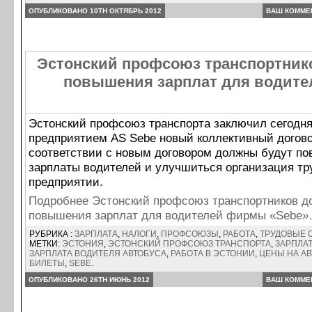
ОПУБЛИКОВАНО 10TH ОКТЯБРЬ 2012
ВАШ КОММЕ
Эстонский профсоюз транспортник
повышения зарплат для водит
Эстонский профсоюз транспорта заключил сегодня
предприятием AS Sebe новый коллективный догово
соответствии с новым договором должны будут по
зарплаты водителей и улучшиться организация тр
предприятии.
Подробнее Эстонский профсоюз транспортников д
повышения зарплат для водителей фирмы «Sebe
РУБРИКА :
ЗАРПЛАТА
,
НАЛОГИ
,
ПРОФСОЮЗЫ
,
РАБОТА
,
ТРУДОВЫЕ 
МЕТКИ:
ЭСТОНИЯ
,
ЭСТОНСКИЙ ПРОФСОЮЗ ТРАНСПОРТА
,
ЗАРПЛАТ
ЗАРПЛАТА ВОДИТЕЛЯ АВТОБУСА
,
РАБОТА В ЭСТОНИИ
,
ЦЕНЫ НА А
БИЛЕТЫ
,
SEBE
.
ОПУБЛИКОВАНО 26TH ИЮНЬ 2012
ВАШ КОММЕ