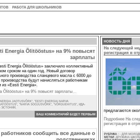
НТОВ
РАБОТА ДЛЯ ШКОЛЬНИКОВ
НОВОСТЬ ДНЯ
На следующей не
i Energia Õlitööstus» на 9% повысят
регистрация в о
зарплаты
esti Energia Õlitööstus» заключило коллективный
ом сроком на один год. Новый договор
ого производства сланцевого масла с 6000 до
е производства будут начисляться работникам
из «Eesti Energia».
ia Õlitööstus» на 9% повысят зарплаты…
ENERGIA JAOTUSVÕRK"
,
"EESTI ENERGIA NARVA
IATÖÖSTUS"
,
"NARVA SOOJUSVÕRK"
,
"VÕRGUEHITUS"
,
ИДА-
В ЭСТОНИИ
.
предлагаются окол
ВАШ КОММЕНТАРИЙ БУДЕТ ПЕРВЫМ
Подробнее На сле
регистрация в от
от работников сообщить все данные о
РУБРИКА :
- ДЛЯ МОЛОД
МЕТКИ:
ДРУЖИНА ШКОЛ
родственниках