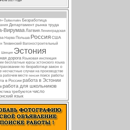
РЕЛЬ 2017 ГОДА
Безработица
м»
Õpilasmalev
Департамент рынка труда
ания
а-Вирумаа
Латвия
Ленинградская
Россия
США
ва
Польша
Нарва
ин
Тихвинский Вагоностроительный
Эстония
я
Швеция
ная дорога
Языковая инспекция
нии
бесплатные курсы эстонского языка
закон о
страховании по безработице
е
несчастные случаи на производстве
поиск работы
на рабочем месте
пенсия
работа в Эстонии
та в России
работа для школьников
в
требуются
число
истика
онский язык