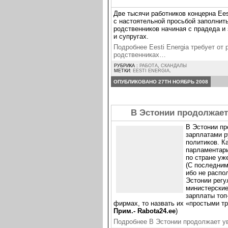
Две тысячи работников концерна Ees
с настоятельной просьбой заполнит
родственников начиная с прадеда и 
и супругах.
Подробнее Eesti Energia требует от
родственниках…
РУБРИКА :
РАБОТА
,
СКАНДАЛЫ
МЕТКИ:
EESTI ENERGIA
.
ОПУБЛИКОВАНО 27TH НОЯБРЬ 2008
В Эстонии продолжает
В Эстонии п
зарплатами р
политиков. К
парламентари
по стране уж
(С последним
ибо не распо
Эстонии рег
министерские
зарплаты топ
фирмах, то назвать их «простыми т
Прим.- Rabota24.ee
)
Подробнее В Эстонии продолжает у