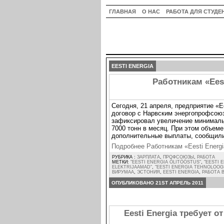
ГЛАВНАЯ
О НАС
РАБОТА ДЛЯ СТУДЕ
EESTI ENERGIA
Работникам «Eest
Сегодня, 21 апреля, предприятие «E
договор с Нарвским энергопрофсоюз
зафиксировал увеличение минимальн
7000 тонн в месяц. При этом объем
дополнительные выплаты, сообщили 
Подробнее Работникам «Eesti Energ
РУБРИКА :
ЗАРПЛАТА
,
ПРОФСОЮЗЫ
,
РАБОТА
МЕТКИ:
"EESTI ENERGIA ÕLITÖÖSTUS"
,
"EESTI 
ELEKTRIJAAMAD"
,
"EESTI ENERGIA TEHNOLOOG
ВИРУМАА
,
ЭСТОНИЯ
,
EESTI ENERGIA
,
РАБОТА 
ОПУБЛИКОВАНО 21ST АПРЕЛЬ 2011
Eesti Energia требует 