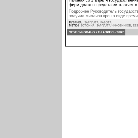
Начиная со 2 апреля государственн
фирм должны представлять отчет о 
Подробнее Руководитель государств
получил миллион крон в виде прем
РУБРИКА :
ЗАРПЛАТА
,
РАБОТА
МЕТКИ:
ЭСТОНИЯ
,
ЗАРПЛАТА ЧИНОВНИКОВ
,
EES
ОПУБЛИКОВАНО 7TH АПРЕЛЬ 2007