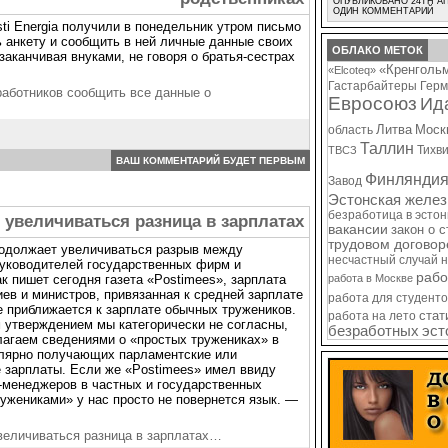
ОПУБЛИКОВАНО 24TH АП
ОДИН КОММЕНТАРИЙ
ti Energia получили в понедельник утром письмо
ь анкету и сообщить в ней личные данные своих
ОБЛАКО МЕТОК
заканчивая внуками, не говоря о братья-сестрах
«Кренголь
«Elcoteq»
Гастарбайтеры
Герм
 работников сообщить все данные о
Евросоюз
Ид
Литва
Моск
область
Таллин
Тихв
ТВСЗ
ВАШ КОММЕНТАРИЙ БУДЕТ ПЕРВЫМ
Финлянди
Завод
Эстонская желез
безработица в эсто
 увеличиваться разница в зарплатах
вакансии
закон о 
трудовом договор
родолжает увеличиваться разрыв между
несчастный случай 
уководителей государственных фирм и
рабо
ак пишет сегодня газета «Postimees», зарплата
работа в Москве
ев и министров, привязанная к средней зарплате
работа для студенто
е приближается к зарплате обычных тружеников.
стат
работа на лето
 утверждением мы категорически не согласны,
безработных
эст
лагаем сведениями о «простых тружениках» в
улярно получающих парламентские или
 зарплаты. Если же «Postimees» имел ввиду
-менеджеров в частных и государственных
ружениками» у нас просто не повернется язык. —
величиваться разница в зарплатах…