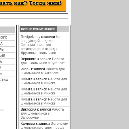
НОВЫЕ КОММЕНТАРИИ
RevigeNopy
к записи
На
НОГО
следующей неделе в
ЦА
Эстонии начнется
регистрация в отряды
ЕРЫ
Дружины школьников
ЦИЯ
Вероника
к записи
Работа
А
для школьников в Луганске
М
Игорь
к записи
Работа для
школьников в Витебске
И
Никита
к записи
Работа для
СТВО
школьников в Минске
Никита
к записи
Работа для
школьников в Минске
Никита
к записи
Работа для
школьников в Минске
Виктория
к записи
Работа
ЕС
для школьников в
Запорожье
Камилла
к записи
Эстонским
школьникам станет проще