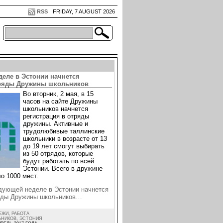
RSS
FRIDAY, 7 AUGUST 2026
деле в Эстонии начнется
тряды Дружины школьников
Во вторник, 2 мая, в 15
часов на сайте Дружины
школьников начнется
регистрация в отряды
дружины. Активные и
трудолюбивые таллинские
школьники в возрасте от 13
до 19 лет смогут выбирать
из 50 отрядов, которые
будут работать по всей
Эстонии. Всего в дружине
о 1000 мест.
дующей неделе в Эстонии начнется
ряды Дружины школьников…
ЕЖИ
,
РАБОТА
ЬНИКОВ
,
ЭСТОНИЯ