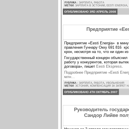
РУБРИКА :
ЗАРПЛАТА
,
РАБОТА
МЕТКИ:
ЗАРПЛАТА В ЭСТОНИИ
,
EESTI ENERGIA
,
ОПУБЛИКОВАНО 3RD АПРЕЛЬ 2008
Предприятие «Ees
Предприятие «Eesti Energia» в ми
правления Гуннару Окку 691 816 кр
крон, несмотря на то, что ни один и
Государственный концерн объяснил
работу у конкурентов, которая выте
договора», пишет
Eesti Ekspress
.
Подробнее Предприятие «Eesti Ener
млн…
РУБРИКА :
ЗАРПЛАТА
,
РАБОТА
,
УВОЛЬНЕНИЯ
МЕТКИ:
ЭСТОНИЯ
,
КОМПЕНСАЦИЯ ЗА ЗАПРЕТ Н
ОПУБЛИКОВАНО 4TH ОКТЯБРЬ 2007
Руководитель государс
Сандор Лийве пол