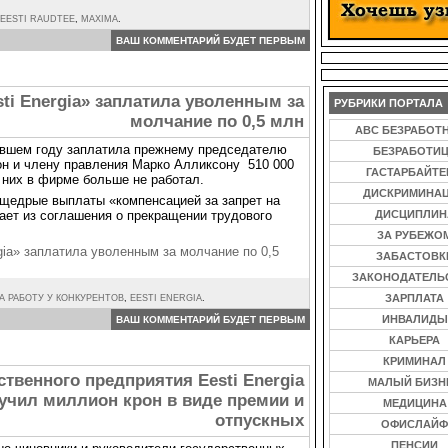
EESTI RAUDTEE
,
MAXIMA
.
ВАШ КОММЕНТАРИЙ БУДЕТ ПЕРВЫМ
ti Energia» заплатила уволенным за
РУБРИКИ ПОРТАЛА
молчание по 0,5 млн
ABC БЕЗРАБОТ
нувшем году заплатила прежнему председателю
БЕЗРАБОТИ
он и члену правления Марко Алликсону 510 000
ГАСТАРБАЙТ
з них в фирме больше не работал.
ДИСКРИМИНА
 щедрые выплаты «компенсацией за запрет на
кает из соглашения о прекращении трудового
ДИСЦИПЛИН
ЗА РУБЕЖО
gia» заплатила уволенным за молчание по 0,5
ЗАБАСТОВК
ЗАКОНОДАТЕЛЬ
ЗАРПЛАТА
А РАБОТУ У КОНКУРЕНТОВ
,
EESTI ENERGIA
.
ИНВАЛИДЫ
ВАШ КОММЕНТАРИЙ БУДЕТ ПЕРВЫМ
КАРЬЕРА
КРИМИНАЛ
твенного предприятия Eesti Energia
МАЛЫЙ БИЗН
учил миллион крон в виде премии и
МЕДИЦИНА
отпускных
ОФИСЛАЙФ
ПЕНСИИ