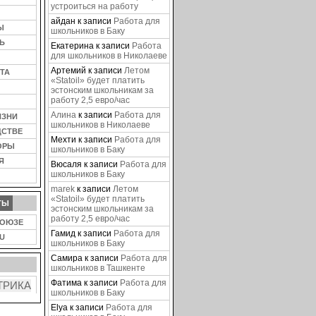
устроиться на работу
айдан
к записи
Работа для
Ы
школьников в Баку
Ь
Екатерина
к записи
Работа
для школьников в Николаеве
Артемий
к записи
Летом
ТА
«Statoil» будет платить
эстонским школьникам за
работу 2,5 евро/час
Алина
к записи
Работа для
ИЗНИ
школьников в Николаеве
ДСТВЕ
Мехти
к записи
Работа для
ОРЫ
школьников в Баку
Я
Вюсаля
к записи
Работа для
школьников в Баку
marek
к записи
Летом
«Statoil» будет платить
ТЫ
эстонским школьникам за
работу 2,5 евро/час
СОЮЗЕ
Гамид
к записи
Работа для
U
школьников в Баку
Самира
к записи
Работа для
школьников в Ташкенте
Фатима
к записи
Работа для
школьников в Баку
Elya
к записи
Работа для