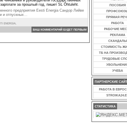
ые чиновники и руководители государственных
зарплате за прошлый год, пишет SL Õhtuleht.
ПОСОБИЯ
енного предприятия Eesti Energia Сандор Лийве
ПРОФСОЮЗ
ии и отпускных…
ПРЯМАЯ РЕЧ
РАБОТА
TI ENERGIA
.
РАБОЧИЕ МЕС
ВАШ КОММЕНТАРИЙ БУДЕТ ПЕРВЫМ
РЕКЛАМА
СКАНДАЛЫ
СТОИМОСТЬ Ж
ТБ НА ПРОИЗВО
ТРУДОВЫЕ СП
УВОЛЬНЕНИ
УЧЕБА
ПАРТНЕРСКИЕ САЙ
РАБОТА В ЕВРО
STROIKA24.E
СТАТИСТИКА