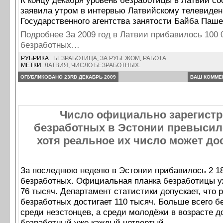
К концу декабря уровень безработицы в Латвии со
заявила утром в интервью Латвийскому телевиден
Государственного агентства занятости Байба Паше
Подробнее За 2009 год в Латвии прибавилось 100 
безработных…
РУБРИКА :
БЕЗРАБОТИЦА
,
ЗА РУБЕЖОМ
,
РАБОТА
МЕТКИ:
ЛАТВИЯ
,
ЧИСЛО БЕЗРАБОТНЫХ
.
ОПУБЛИКОВАНО 23RD ДЕКАБРЬ 2009
ВАШ КОММЕ
Число официально зарегист
безработных в Эстонии превысило
хотя реальное их чиcло может до
За последнюю неделю в Эстонии прибавилось 2 1
безработных. Официальная планка безработицы 
76 тысяч. Департамент статистики допускает, что 
безработных достигает 110 тысяч. Больше всего б
среди неэстонцев, а среди молодёжи в возрасте до
безработный уже каждый четвертый.