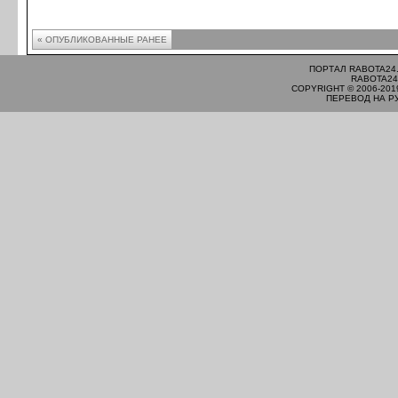
« ОПУБЛИКОВАННЫЕ РАНЕЕ
ПОРТАЛ RABOTA24
RABOTA24
COPYRIGHT © 2006-201
ПЕРЕВОД НА Р