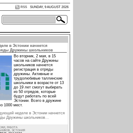
RSS
SUNDAY, 9 AUGUST 2026
деле в Эстонии начнется
тряды Дружины школьников
Во вторник, 2 мая, в 15
часов на сайте Дружины
школьников начнется
регистрация в отряды
дружины. Активные и
трудолюбивые таллинские
школьники в возрасте от 13
до 19 лет смогут выбирать
из 50 отрядов, которые
будут работать по всей
Эстонии. Всего в дружине
о 1000 мест.
дующей неделе в Эстонии начнется
ряды Дружины школьников…
ЕЖИ
,
РАБОТА
ЬНИКОВ
,
ЭСТОНИЯ