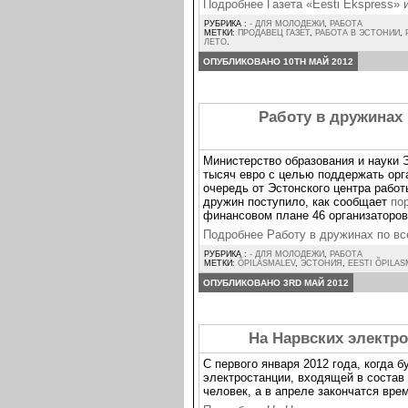
Подробнее Газета «Eesti Ekspress
РУБРИКА :
- ДЛЯ МОЛОДЕЖИ
,
РАБОТА
МЕТКИ:
ПРОДАВЕЦ ГАЗЕТ
,
РАБОТА В ЭСТОНИИ
,
ЛЕТО
.
ОПУБЛИКОВАНО 10TH МАЙ 2012
Работу в дружинах 
Министерство образования и науки 
тысяч евро с целью поддержать орг
очередь от Эстонского центра рабо
дружин поступило, как сообщает
пор
финансовом плане 46 организаторов
Подробнее Работу в дружинах по вс
РУБРИКА :
- ДЛЯ МОЛОДЕЖИ
,
РАБОТА
МЕТКИ:
ÕPILASMALEV
,
ЭСТОНИЯ
,
EESTI ÕPILAS
ОПУБЛИКОВАНО 3RD МАЙ 2012
На Нарвских электро
С первого января 2012 года, когда 
электростанции, входящей в состав E
человек, а в апреле закончатся вре