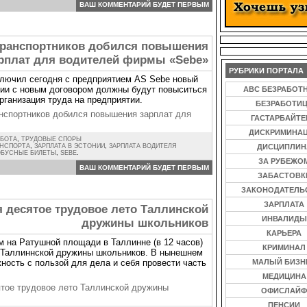
ВАШ КОММЕНТАРИЙ БУДЕТ ПЕРВЫМ
транспортников добился повышения
рплат для водителей фирмы «Sebe»
РУБРИКИ ПОРТАЛА
ключил сегодня с предприятием AS Sebe новый
вии с новым договором должны будут повыситься
ABC БЕЗРАБОТ
рганизация труда на предприятии.
БЕЗРАБОТИ
нспортников добился повышения зарплат для
ГАСТАРБАЙТ
ДИСКРИМИНА
АБОТА
,
ТРУДОВЫЕ СПОРЫ
АНСПОРТА
,
ЗАРПЛАТА В ЭСТОНИИ
,
ЗАРПЛАТА ВОДИТЕЛЯ
ДИСЦИПЛИН
ОБУСНЫЕ БИЛЕТЫ
,
SEBE
.
ЗА РУБЕЖО
ВАШ КОММЕНТАРИЙ БУДЕТ ПЕРВЫМ
ЗАБАСТОВК
ЗАКОНОДАТЕЛЬ
ЗАРПЛАТА
я десятое трудовое лето Таллинской
ИНВАЛИДЫ
дружины школьников
КАРЬЕРА
 на Ратушной площади в Таллинне (в 12 часов)
КРИМИНАЛ
о Таллиннской дружины школьников. В нынешнем
ность с пользой для дела и себя провести часть
МАЛЫЙ БИЗН
МЕДИЦИНА
ятое трудовое лето Таллинской дружины
ОФИСЛАЙФ
ПЕНСИИ