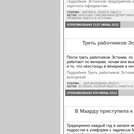
Подробнее Эстонские предприятия о
зарплаты официантам…
РУБРИКА :
ЗАРПЛАТА
,
НАЛОГИ
,
РАБОТА
МЕТКИ:
НАЛОГОВО-ТАМОЖЕННЫЙ ДЕПАРТАМЕН
ПРОВЕРКИ
,
РАБОТА В ЭСТОНИИ
.
ОПУБЛИКОВАНО 21ST ИЮНЬ 2012
Треть работников Э
Почти треть работников Эстонии, по
работают по вечерам, ночам или вы
и то, что неэстонцы в вечернее и н
Подробнее Треть работников Эстони
выходным…
РУБРИКА :
- ДЛЯ МОЛОДЕЖИ
,
РАБОТА
МЕТКИ:
ЭСТОНИЯ
,
НОЧНАЯ РАБОТА
,
РАБОТА В
ОПУБЛИКОВАНО 8TH ИЮНЬ 2012
В Маарду приступила к
Традиционно каждый год в начале и
подростки в униформе с надписью M