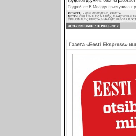
трудовой дружины обычно работают 
Подробнее В Маарду приступила к 
РУБРИКА :
- ДЛЯ МОЛОДЕЖИ
,
РАБОТА
МЕТКИ:
ÕPILASMALEV
,
МААРДУ
,
МААРДУСКАЯ Т
ÕPILASMALEV
,
РАБОТА В МААРДУ
,
РАБОТА В ЭС
ОПУБЛИКОВАНО 7TH ИЮНЬ 2012
Газета «Eesti Ekspress» 