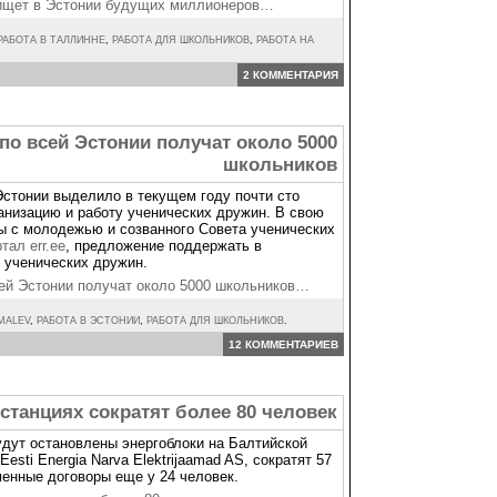
» ищет в Эстонии будущих миллионеров…
РАБОТА В ТАЛЛИННЕ
,
РАБОТА ДЛЯ ШКОЛЬНИКОВ
,
РАБОТА НА
2 КОММЕНТАРИЯ
по всей Эстонии получат около 5000
школьников
Эстонии выделило в текущем году почти сто
анизацию и работу ученических дружин. В свою
ты с молодежью и созванного Совета ученических
тал err.ee
, предложение поддержать в
 ученических дружин.
ей Эстонии получат около 5000 школьников…
MALEV
,
РАБОТА В ЭСТОНИИ
,
РАБОТА ДЛЯ ШКОЛЬНИКОВ
.
12 КОММЕНТАРИЕВ
станциях сократят более 80 человек
будут остановлены энергоблоки на Балтийской
esti Energia Narva Elektrijaamad AS, сократят 57
менные договоры еще у 24 человек.