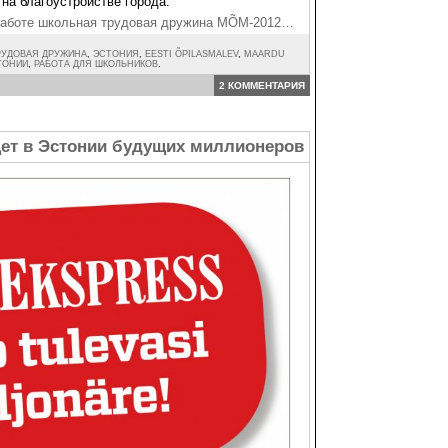
на благоустройстве города.
работе школьная трудовая дружина MÕM-2012…
РУДОВАЯ ДРУЖИНА
,
ЭСТОНИЯ
,
EESTI ÕPILASMALEV
,
MAARDU
ТОНИИ
,
РАБОТА ДЛЯ ШКОЛЬНИКОВ
.
2 КОММЕНТАРИЯ
ищет в Эстонии будущих миллионеров