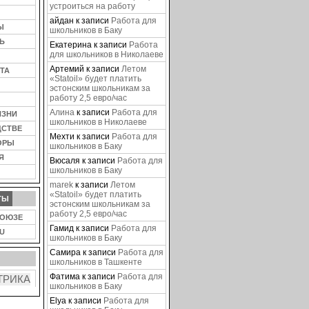
устроиться на работу
айдан
к записи
Работа для
Ы
школьников в Баку
Ь
Екатерина
к записи
Работа
для школьников в Николаеве
Артемий
к записи
Летом
ТА
«Statoil» будет платить
эстонским школьникам за
работу 2,5 евро/час
Алина
к записи
Работа для
ИЗНИ
школьников в Николаеве
ДСТВЕ
Мехти
к записи
Работа для
ОРЫ
школьников в Баку
Я
Вюсаля
к записи
Работа для
школьников в Баку
marek
к записи
Летом
«Statoil» будет платить
ТЫ
эстонским школьникам за
работу 2,5 евро/час
СОЮЗЕ
Гамид
к записи
Работа для
U
школьников в Баку
Самира
к записи
Работа для
школьников в Ташкенте
Фатима
к записи
Работа для
школьников в Баку
Elya
к записи
Работа для