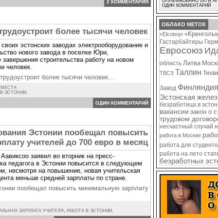
ОПУБЛИКОВАНО 24TH АП
2 КОММЕНТАРИЯ
ОДИН КОММЕНТАРИЙ
ОБЛАКО МЕТОК
трудоустроит более тысячи человек
«Кренголь
«Elcoteq»
Гастарбайтеры
Герм
своих эстонских заводах электрооборудование и
Евросоюз
Ид
ьство нового завода в поселке Юри,
 завершения строительства работу на новом
Литва
Моск
область
и человек.
Таллин
Тихв
ТВСЗ
трудоустроит более тысячи человек…
Финлянди
Завод
 МЕСТА
 В ЭСТОНИИ
.
Эстонская желез
ОДИН КОММЕНТАРИЙ
безработица в эсто
вакансии
закон о 
трудовом договор
несчастный случай 
ования Эстонии пообещал повысить
рабо
работа в Москве
лату учителей до 700 евро в месяц
работа для студенто
стат
работа на лето
Аавиксоо заявил во вторник на пресс-
безработных
эст
ка педагога в Эстонии повысится в следующем
том, несмотря на повышение, новая учительская
цента меньше средней зарплаты по стране.
тонии пообещал повысить минимальную зарплату
ЛЬНАЯ ЗАРПЛАТА УЧИТЕЛЯ
,
РАБОТА В ЭСТОНИИ
.