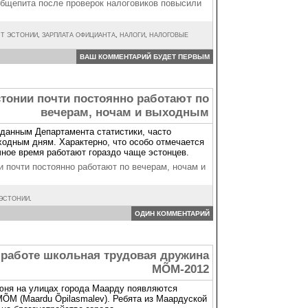
бщепита после проверок налоговиков повысили
Т ЭСТОНИИ
,
ЗАРПЛАТА ОФИЦИАНТА
,
НАЛОГИ
,
НАЛОГОВЫЕ
ВАШ КОММЕНТАРИЙ БУДЕТ ПЕРВЫМ
стонии почти постоянно работают по
вечерам, ночам и выходным
 данным Департамента статистики, часто
ходным дням. Характерно, что особо отмечается
очное время работают гораздо чаще эстонцев.
и почти постоянно работают по вечерам, ночам и
 ЭСТОНИИ
.
ОДИН КОММЕНТАРИЙ
 работе школьная трудовая дружина
MÕM-2012
юня на улицах города Маарду появляются
ÕM (Maardu Õpilasmalev). Ребята из Маардуской