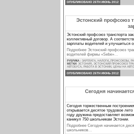
ОПУБЛИКОВАНО 26TH ИЮНЬ 2012
Эстонский профсоюз 
за
Эстонский профсоюз транспорта за
коллективный договор. А соответст
зарплаты водителей и улучшиться о
Подробнее Эстонский профсоюз тра
водителей фирмы «Sebe»…
РУБРИКА :
ЗАРПЛАТА
,
НАЛОГИ
,
ПРОФСОЮЗЫ
,
Р
МЕТКИ:
ЭСТОНИЯ
,
ЭСТОНСКИЙ ПРОФСОЮЗ ТР
АВТОБУСА
,
РАБОТА В ЭСТОНИИ
,
ЦЕНЫ НА АВТ
ОПУБЛИКОВАНО 26TH ИЮНЬ 2012
Сегодня начинаетс
Сегодня торжественным построением
открывается десятое трудовое лет
году дружина предоставляет возмож
каникул 750 школьникам Эстонии.
Подробнее Сегодня начинается дес
школьников…