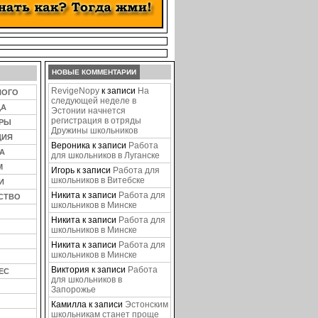
НОВЫЕ КОММЕНТАРИИ
RevigeNopy
к записи
На
НОГО
следующей неделе в
ЦА
Эстонии начнется
регистрация в отряды
ЕРЫ
Дружины школьников
ЦИЯ
Вероника
к записи
Работа
А
для школьников в Луганске
М
Игорь
к записи
Работа для
школьников в Витебске
И
Никита
к записи
Работа для
СТВО
школьников в Минске
Никита
к записи
Работа для
школьников в Минске
Никита
к записи
Работа для
школьников в Минске
Виктория
к записи
Работа
ЕС
для школьников в
Запорожье
Камилла
к записи
Эстонским
школьникам станет проще