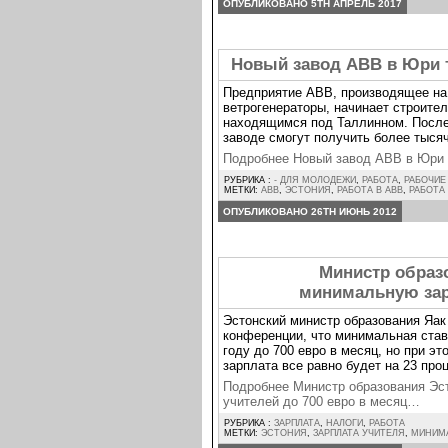
ОПУБЛИКОВАНО 5TH АПРЕЛЬ 2017
Новый завод ABB в Юри 
Предприятие ABB, производящее на 
ветрогенераторы, начинает строител
находящимся под Таллинном. После
заводе смогут получить более тысяч
Подробнее Новый завод ABB в Юри 
РУБРИКА :
- ДЛЯ МОЛОДЕЖИ
,
РАБОТА
,
РАБОЧИЕ
МЕТКИ:
ABB
,
ЭСТОНИЯ
,
РАБОТА В ABB
,
РАБОТА
ОПУБЛИКОВАНО 26TH ИЮНЬ 2012
Министр образ
минимальную зарп
Эстонский министр образования Яак 
конференции, что минимальная став
году до 700 евро в месяц, но при э
зарплата все равно будет на 23 про
Подробнее Министр образования Эс
учителей до 700 евро в месяц…
РУБРИКА :
ЗАРПЛАТА
,
НАЛОГИ
,
РАБОТА
МЕТКИ:
ЭСТОНИЯ
,
ЗАРПЛАТА УЧИТЕЛЯ
,
МИНИМА