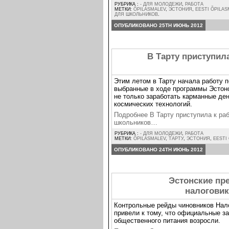
РУБРИКА :
- ДЛЯ МОЛОДЕЖИ
,
РАБОТА
МЕТКИ:
ÕPILASMALEV
,
ЭСТОНИЯ
,
EESTI ÕPILAS
ДЛЯ ШКОЛЬНИКОВ
.
ОПУБЛИКОВАНО 25TH ИЮНЬ 2012
В Тарту приступил
Этим летом в Тарту начала работу п
выбранные в ходе программы Эстонс
не только заработать карманные ден
космических технологий.
Подробнее В Тарту приступила к ра
школьников…
РУБРИКА :
- ДЛЯ МОЛОДЕЖИ
,
РАБОТА
МЕТКИ:
ÕPILASMALEV
,
ТАРТУ
,
ЭСТОНИЯ
,
EESTI
ОПУБЛИКОВАНО 24TH ИЮНЬ 2012
Эстонские пр
налогови
Контрольные рейды чиновников Нал
привели к тому, что официальные за
общественного питания возросли.