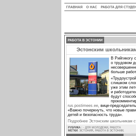
ГЛАВНАЯ
О НАС
РАБОТА ДЛЯ СТУДЕ
РАБОТА В ЭСТОНИИ
Эстонским школьникам 
В Рийгикогу 
о трудовом д
несовершенно
больше работ
«Трудоустрой
слишком слож
уже этим лет
и работодате
будут способ
прокомментир
rus.postimees.ee
, вице-председател
«Важно почеркнуть, что новые прав
детей и безопасность труда».
Подробнее Эстонским школьникам с
РУБРИКА :
- ДЛЯ МОЛОДЕЖИ
,
РАБОТА
МЕТКИ:
ЭСТОНИЯ
,
РАБОТА В ЭСТОНИИ
.