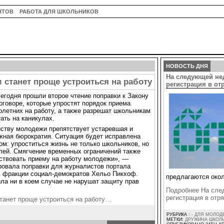
НТОВ
РАБОТА ДЛЯ ШКОЛЬНИКОВ
НОВОСТЬ ДНЯ
На следующей не
станет проще устроиться на работу
регистрация в о
сегодня прошли второе чтение поправки к Закону
оговоре, которые упростят порядок приема
летних на работу, а также разрешат школьникам
ать на каникулах.
ству молодежи препятствует устаревшая и
ная бюрократия. Ситуация будет исправлена
ом: упроститься жизнь не только школьников, но
лей. Смягчение временных ограничений также
ствовать приему на работу молодежи», —
овала поправки для журналистов портала
ь фракции социал-демократов Хельо Пикхоф.
предлагаются окол
ила ни в коем случае не нарушат защиту прав
Подробнее На сле
регистрация в от
танет проще устроиться на работу…
РУБРИКА :
- ДЛЯ МОЛОД
МЕТКИ:
ДРУЖИНА ШКОЛ