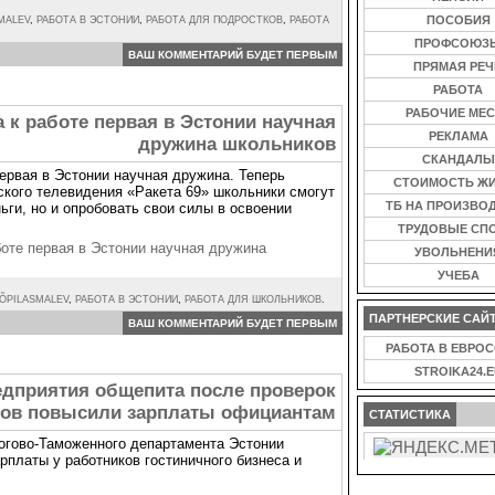
ПОСОБИЯ
MALEV
,
РАБОТА В ЭСТОНИИ
,
РАБОТА ДЛЯ ПОДРОСТКОВ
,
РАБОТА
ПРОФСОЮЗ
ВАШ КОММЕНТАРИЙ БУДЕТ ПЕРВЫМ
ПРЯМАЯ РЕЧ
РАБОТА
РАБОЧИЕ МЕС
а к работе первая в Эстонии научная
РЕКЛАМА
дружина школьников
СКАНДАЛЫ
ервая в Эстонии научная дружина. Теперь
СТОИМОСТЬ Ж
кого телевидения «Ракета 69» школьники смогут
ТБ НА ПРОИЗВО
ьги, но и опробовать свои силы в освоении
ТРУДОВЫЕ СП
боте первая в Эстонии научная дружина
УВОЛЬНЕНИ
УЧЕБА
 ÕPILASMALEV
,
РАБОТА В ЭСТОНИИ
,
РАБОТА ДЛЯ ШКОЛЬНИКОВ
.
ПАРТНЕРСКИЕ САЙ
ВАШ КОММЕНТАРИЙ БУДЕТ ПЕРВЫМ
РАБОТА В ЕВРО
STROIKA24.E
едприятия общепита после проверок
ков повысили зарплаты официантам
СТАТИСТИКА
огово-Таможенного департамента Эстонии
рплаты у работников гостиничного бизнеса и