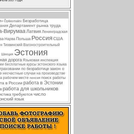
РЕЛЬ 2017 ГОДА
Безработица
м»
Õpilasmalev
Департамент рынка труда
ания
а-Вирумаа
Латвия
Ленинградская
Россия
США
ва
Польша
Нарва
ин
Тихвинский Вагоностроительный
Эстония
я
Швеция
ная дорога
Языковая инспекция
нии
бесплатные курсы эстонского языка
закон о
страховании по безработице
е
несчастные случаи на производстве
поиск работы
на рабочем месте
пенсия
работа в Эстонии
та в России
работа для школьников
в
требуются
число
истика
онский язык