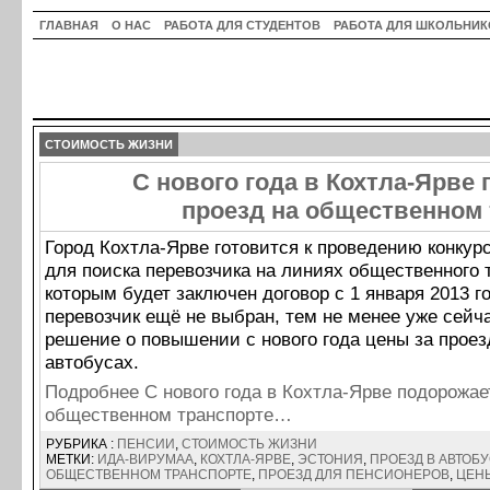
ГЛАВНАЯ
О НАС
РАБОТА ДЛЯ СТУДЕНТОВ
РАБОТА ДЛЯ ШКОЛЬНИК
СТОИМОСТЬ ЖИЗНИ
С нового года в Кохтла-Ярве
проезд на общественном 
Город Кохтла-Ярве готовится к проведению конкурс
для поиска перевозчика на линиях общественного 
которым будет заключен договор с 1 января 2013 го
перевозчик ещё не выбран, тем не менее уже сейч
решение о повышении с нового года цены за проез
автобусах.
Подробнее С нового года в Кохтла-Ярве подорожае
общественном транспорте…
РУБРИКА :
ПЕНСИИ
,
СТОИМОСТЬ ЖИЗНИ
МЕТКИ:
ИДА-ВИРУМАА
,
КОХТЛА-ЯРВЕ
,
ЭСТОНИЯ
,
ПРОЕЗД В АВТОБ
ОБЩЕСТВЕННОМ ТРАНСПОРТЕ
,
ПРОЕЗД ДЛЯ ПЕНСИОНЕРОВ
,
ЦЕНЫ