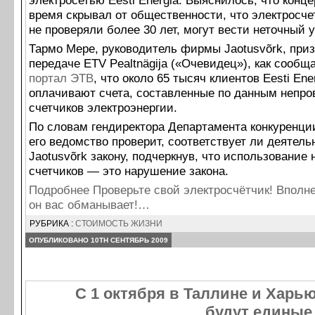
электросетью Eesti Energia. Выяснилось, что конце
время скрывал от общественности, что электросче
не проверяли более 30 лет, могут вести неточный у
Тармо Мере, руководитель фирмы Jaotusvõrk, приз
передаче ETV Pealtnägija («Очевидец»), как сообщ
портал ЭТВ
, что около 65 тысяч клиентов Eesti Ene
оплачивают счета, составленные по данным непр
счетчиков электроэнергии.
По словам гендиректора Департамента конкуренци
его ведомство проверит, соответствует ли деятел
Jaotusvõrk закону, подчеркнув, что использование
счетчиков — это нарушение закона.
Подробнее Проверьте свой электросчётчик! Вполне
он вас обманывает!…
РУБРИКА :
СТОИМОСТЬ ЖИЗНИ
ОПУБЛИКОВАНО 10TH СЕНТЯБРЬ 2009
C 1 октября в Таллине и Харь
будут единые