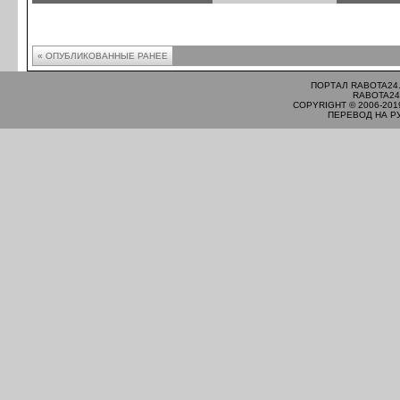
« ОПУБЛИКОВАННЫЕ РАНЕЕ
ПОРТАЛ RABOTA24
RABOTA24
COPYRIGHT © 2006-201
ПЕРЕВОД НА Р