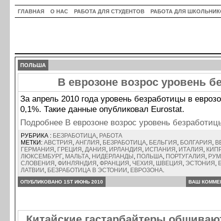
ГЛАВНАЯ
О НАС
РАБОТА ДЛЯ СТУДЕНТОВ
РАБОТА ДЛЯ ШКОЛЬНИК
ПОЛЬША
В еврозоне возрос уровень б
За апрель 2010 года уровень безработицы в евроз
0,1%. Такие данные опубликовал Eurostat.
Подробнее В еврозоне возрос уровень безработи
РУБРИКА :
БЕЗРАБОТИЦА
,
РАБОТА
МЕТКИ:
АВСТРИЯ
,
АНГЛИЯ
,
БЕЗРАБОТИЦА
,
БЕЛЬГИЯ
,
БОЛГАРИЯ
,
В
ГЕРМАНИЯ
,
ГРЕЦИЯ
,
ДАНИЯ
,
ИРЛАНДИЯ
,
ИСПАНИЯ
,
ИТАЛИЯ
,
КИП
ЛЮКСЕМБУРГ
,
МАЛЬТА
,
НИДЕРЛАНДЫ
,
ПОЛЬША
,
ПОРТУГАЛИЯ
,
РУ
СЛОВЕНИЯ
,
ФИНЛЯНДИЯ
,
ФРАНЦИЯ
,
ЧЕХИЯ
,
ШВЕЦИЯ
,
ЭСТОНИЯ
,
ЛАТВИИ
,
БЕЗРАБОТИЦА В ЭСТОНИИ
,
ЕВРОЗОНА
.
ОПУБЛИКОВАНО 1ST ИЮНЬ 2010
ВАШ КОММЕ
Китайские гастарбайтеры обшива