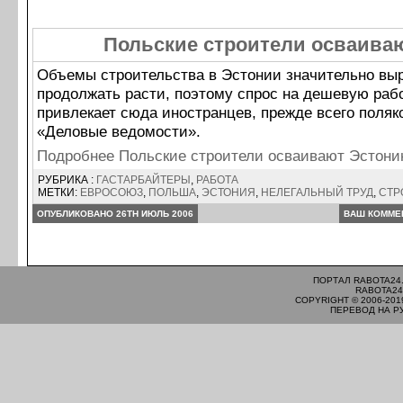
Польские строители осваива
Объемы строительства в Эстонии значительно выр
продолжать расти, поэтому спрос на дешевую раб
привлекает сюда иностранцев, прежде всего поляк
«Деловые ведомости».
Подробнее Польские строители осваивают Эстон
РУБРИКА :
ГАСТАРБАЙТЕРЫ
,
РАБОТА
МЕТКИ:
ЕВРОСОЮЗ
,
ПОЛЬША
,
ЭСТОНИЯ
,
НЕЛЕГАЛЬНЫЙ ТРУД
,
СТР
ОПУБЛИКОВАНО 26TH ИЮЛЬ 2006
ВАШ КОММЕ
ПОРТАЛ RABOTA24
RABOTA24
COPYRIGHT © 2006-201
ПЕРЕВОД НА Р