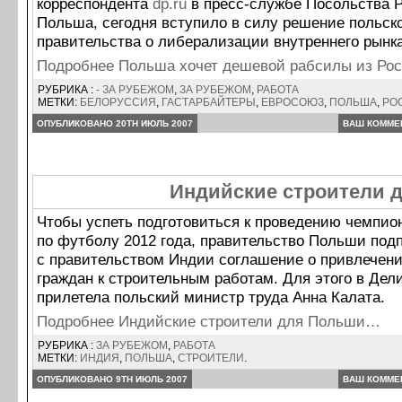
корреспондента
dp.ru
в пресс-службе Посольства 
Польша, сегодня вступило в силу решение польск
правительства о либерализации внутреннего рынка
Подробнее Польша хочет дешевой рабсилы из Ро
РУБРИКА :
- ЗА РУБЕЖОМ
,
ЗА РУБЕЖОМ
,
РАБОТА
МЕТКИ:
БЕЛОРУССИЯ
,
ГАСТАРБАЙТЕРЫ
,
ЕВРОСОЮЗ
,
ПОЛЬША
,
РО
ОПУБЛИКОВАНО 20TH ИЮЛЬ 2007
ВАШ КОММЕ
Индийские строители 
Чтобы успеть подготовиться к проведению чемпио
по футболу 2012 года, правительство Польши под
с правительством Индии соглашение о привлечен
граждан к строительным работам. Для этого в Дел
прилетела польский министр труда Анна Калата.
Подробнее Индийские строители для Польши…
РУБРИКА :
ЗА РУБЕЖОМ
,
РАБОТА
МЕТКИ:
ИНДИЯ
,
ПОЛЬША
,
СТРОИТЕЛИ
.
ОПУБЛИКОВАНО 9TH ИЮЛЬ 2007
ВАШ КОММЕ