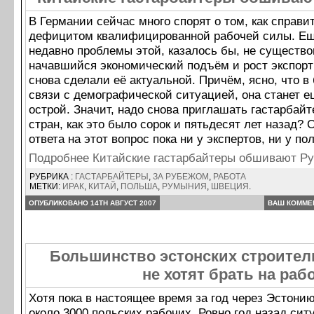
В Германии сейчас много спорят о том, как справи
дефицитом квалифицированной рабочей силы. Ещ
недавно проблемы этой, казалось бы, не существо
начавшийся экономический подъём и рост экспорт
снова сделали её актуальной. Причём, ясно, что в
связи с демографической ситуацией, она станет е
острой. Значит, надо снова приглашать гастарбайт
стран, как это было сорок и пятьдесят лет назад? 
ответа на этот вопрос пока ни у экспертов, ни у пол
Подробнее Китайские гастарбайтеры обшивают 
РУБРИКА :
ГАСТАРБАЙТЕРЫ
,
ЗА РУБЕЖОМ
,
РАБОТА
МЕТКИ:
ИРАК
,
КИТАЙ
,
ПОЛЬША
,
РУМЫНИЯ
,
ШВЕЦИЯ
.
ОПУБЛИКОВАНО 14TH АВГУСТ 2007
ВАШ КОММЕ
Большинство эстонских строите
не хотят брать на раб
Хотя пока в настоящее время за год через Эстони
около 3000 польских рабочих. Ровно год назад сит