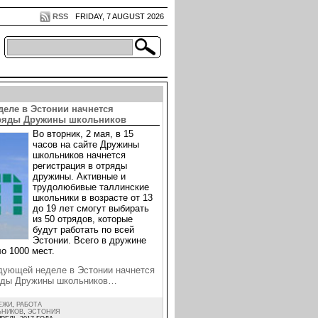
RSS
FRIDAY, 7 AUGUST 2026
деле в Эстонии начнется
тряды Дружины школьников
Во вторник, 2 мая, в 15
часов на сайте Дружины
школьников начнется
регистрация в отряды
дружины. Активные и
трудолюбивые таллинские
школьники в возрасте от 13
до 19 лет смогут выбирать
из 50 отрядов, которые
будут работать по всей
Эстонии. Всего в дружине
о 1000 мест.
дующей неделе в Эстонии начнется
ряды Дружины школьников…
ЕЖИ
,
РАБОТА
ЬНИКОВ
,
ЭСТОНИЯ