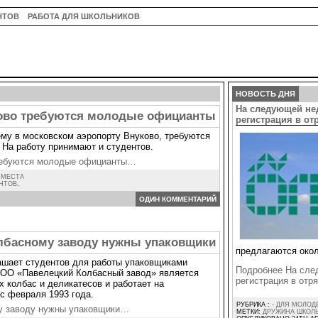
НТОВ
РАБОТА ДЛЯ ШКОЛЬНИКОВ
НОВОСТЬ ДНЯ
На следующей не
ово требуются молодые официанты
регистрация в о
му в московском аэропорту Внуково, требуются
На работу принимают и студентов.
ребуются молодые официанты…
 МЕСТА
ЕНТОВ
.
ОДИН КОММЕНТАРИЙ
лбасному заводу нужны упаковщики
предлагаются окол
ашает студентов для работы упаковщиками
Подробнее На сле
 ООО «Павелецкий Колбасный завод» является
регистрация в от
 колбас и деликатесов и работает на
с февраля 1993 года.
РУБРИКА :
- ДЛЯ МОЛОД
у заводу нужны упаковщики…
МЕТКИ:
ДРУЖИНА ШКОЛ