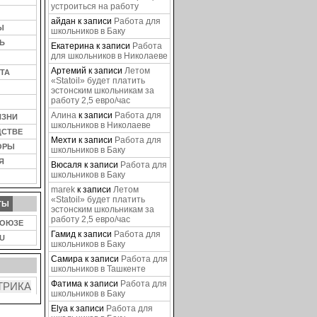
устроиться на работу
айдан
к записи
Работа для
Ы
школьников в Баку
Ь
Екатерина
к записи
Работа
для школьников в Николаеве
Артемий
к записи
Летом
ТА
«Statoil» будет платить
эстонским школьникам за
работу 2,5 евро/час
Алина
к записи
Работа для
ИЗНИ
школьников в Николаеве
ДСТВЕ
Мехти
к записи
Работа для
ОРЫ
школьников в Баку
Я
Вюсаля
к записи
Работа для
школьников в Баку
marek
к записи
Летом
«Statoil» будет платить
ТЫ
эстонским школьникам за
работу 2,5 евро/час
СОЮЗЕ
Гамид
к записи
Работа для
U
школьников в Баку
Самира
к записи
Работа для
школьников в Ташкенте
Фатима
к записи
Работа для
школьников в Баку
Elya
к записи
Работа для