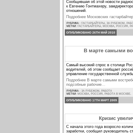
Сообщившая об этой новости радио
к Евгению Гонтмахеру, замдиректор
отношений.
Подробнее Московских гастарбайте
РУБРИКА :
ГАСТАРБАЙТЕРЫ
,
ЗА РУБЕЖОМ
,
РАБ
МЕТКИ:
ГАСТАРБАЙТЕРЫ
,
МОСКВА
,
РОССИЯ
,
Р
ОПУБЛИКОВАНО 26TH МАЙ 2010
В марте самыми во
Самый высокий спрос в столице Рос
водителей, об этом сообщает росси
управление государственной служб
Подробнее В марте самыми востреб
подсобные рабочие…
РУБРИКА :
ЗА РУБЕЖОМ
,
РАБОТА
МЕТКИ:
МОСКВА
,
РОССИЯ
,
РАБОТА В МОСКВЕ
.
ОПУБЛИКОВАНО 17TH МАРТ 2009
Кризис увели
С начала этого года возросло коли
заработки, сообщил руководитель с