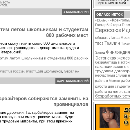
ОПУБЛИКОВАНО 24TH АП
 МЕСТА
ОДИН КОММЕНТАРИЙ
ЕНТОВ
.
3 КОММЕНТАРИЯ
ОБЛАКО МЕТОК
«Кренголь
«Elcoteq»
Гастарбайтеры
Герм
тим летом школьникам и студентам
Евросоюз
Ид
800 рабочих мест
Литва
Моск
область
Таллин
том смогут найти около 800 школьников и
Тихв
ТВСЗ
четверг руководитель департамента труда и
Финлянди
Нетеребский.
Завод
Эстонская желез
этим летом школьникам и студентам 800 рабочих
безработица в эсто
вакансии
закон о 
трудовом договор
РАБОТА В РОССИИ
,
РАБОТА ДЛЯ ШКОЛЬНИКОВ
,
РАБОТА НА
несчастный случай 
рабо
работа в Москве
ОДИН КОММЕНТАРИЙ
работа для студенто
стат
работа на лето
безработных
эст
арбайтеров собираются заменить на
провинциалов
кие дворники. Гастарбайтеров заменят на
а которую они смогут рассчитывать, будет
 трудовые мигранты, при этом приезжих