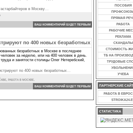
ПОСОБИЯ
 гастарбайтеров в Москву…
ПРОФСОЮЗ
А
ПРЯМАЯ РЕЧ
РАБОТА
ВАШ КОММЕНТАРИЙ БУДЕТ ПЕРВЫМ
РАБОЧИЕ МЕС
РЕКЛАМА
стрируют по 400 новых безработных
СКАНДАЛЫ
СТОИМОСТЬ Ж
рованных безработных в Москве в последнее
человек за неделю, или на 400 человек в день.
ТБ НА ПРОИЗВО
 труда и занятости столицы Олег Нетеребский,
ТРУДОВЫЕ СП
УВОЛЬНЕНИ
истрируют по 400 новых безработных…
УЧЕБА
А
СКВЕ
,
РАБОТА В МОСКВЕ
.
ПАРТНЕРСКИЕ САЙ
ВАШ КОММЕНТАРИЙ БУДЕТ ПЕРВЫМ
РАБОТА В ЕВРО
STROIKA24.E
СТАТИСТИКА