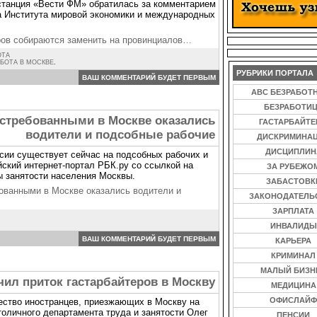
станция «Вести ФМ» обратилась за комментарием
а Института мировой экономики и международных
ров собираются заменить на провинциалов…
ОТА
АБОТА В МОСКВЕ
.
РУБРИКИ ПОРТАЛА
ВАШ КОММЕНТАРИЙ БУДЕТ ПЕРВЫМ
ABC БЕЗРАБОТ
БЕЗРАБОТИ
стребованными в Москве оказались
ГАСТАРБАЙТ
водители и подсобные рабочие
ДИСКРИМИНА
ДИСЦИПЛИН
сии существует сейчас на подсобных рабочих и
йский интернет-портал РБК.ру со ссылкой на
ЗА РУБЕЖО
ы занятости населения Москвы.
ЗАБАСТОВК
ованными в Москве оказались водители и
ЗАКОНОДАТЕЛЬ
ЗАРПЛАТА
ИНВАЛИДЫ
ВАШ КОММЕНТАРИЙ БУДЕТ ПЕРВЫМ
КАРЬЕРА
КРИМИНАЛ
МАЛЫЙ БИЗН
чил приток гастарбайтеров в Москву
МЕДИЦИНА
ОФИСЛАЙФ
чество иностранцев, приезжающих в Москву на
толичного департамента труда и занятости Олег
ПЕНСИИ