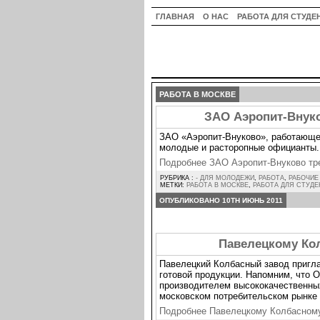
ГЛАВНАЯ
О НАС
РАБОТА ДЛЯ СТУДЕ
РАБОТА В МОСКВЕ
ЗАО Аэропит-Внук
ЗАО «Аэропит-Внуково», работающе
молодые и расторопные официанты. 
Подробнее ЗАО Аэропит-Внуково т
РУБРИКА :
- ДЛЯ МОЛОДЕЖИ
,
РАБОТА
,
РАБОЧИЕ
МЕТКИ:
РАБОТА В МОСКВЕ
,
РАБОТА ДЛЯ СТУД
ОПУБЛИКОВАНО 10TH ИЮНЬ 2011
Павелецкому Ко
Павелецкий Колбасный завод пригл
готовой продукции. Напомним, что
производителем высококачественных
московском потребительском рынке 
Подробнее Павелецкому Колбасном