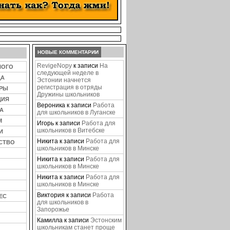
НОВЫЕ КОММЕНТАРИИ
RevigeNopy
к записи
На
НОГО
следующей неделе в
ЦА
Эстонии начнется
регистрация в отряды
ЕРЫ
Дружины школьников
ЦИЯ
Вероника
к записи
Работа
А
для школьников в Луганске
М
Игорь
к записи
Работа для
школьников в Витебске
И
Никита
к записи
Работа для
СТВО
школьников в Минске
Никита
к записи
Работа для
школьников в Минске
Никита
к записи
Работа для
школьников в Минске
Виктория
к записи
Работа
ЕС
для школьников в
Запорожье
Камилла
к записи
Эстонским
школьникам станет проще