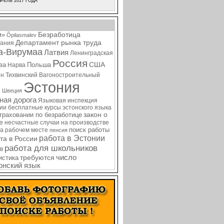
РЕЛЬ 2017 ГОДА
Безработица
м»
Õpilasmalev
Департамент рынка труда
ания
а-Вирумаа
Латвия
Ленинградская
Россия
США
ва
Польша
Нарва
ин
Тихвинский Вагоностроительный
Эстония
я
Швеция
ная дорога
Языковая инспекция
нии
бесплатные курсы эстонского языка
закон о
страховании по безработице
е
несчастные случаи на производстве
поиск работы
на рабочем месте
пенсия
работа в Эстонии
та в России
работа для школьников
в
требуются
число
истика
онский язык