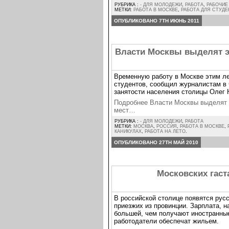
РУБРИКА :
- ДЛЯ МОЛОДЕЖИ
,
РАБОТА
,
РАБОЧИЕ
МЕТКИ:
РАБОТА В МОСКВЕ
,
РАБОТА ДЛЯ СТУД
ОПУБЛИКОВАНО 7TH ИЮНЬ 2011
Власти Москвы выделят э
Временную работу в Москве этим ле
студентов, сообщил журналистам в 
занятости населения столицы Олег 
Подробнее Власти Москвы выделят 
мест…
РУБРИКА :
- ДЛЯ МОЛОДЕЖИ
,
РАБОТА
МЕТКИ:
МОСКВА
,
РОССИЯ
,
РАБОТА В МОСКВЕ
,
КАНИКУЛАХ
,
РАБОТА НА ЛЕТО
.
ОПУБЛИКОВАНО 27TH МАЙ 2010
Московских гаст
В российской столице появятся русс
приезжих из провинции. Зарплата, н
большей, чем получают иностранные
работодатели обеспечат жильем.