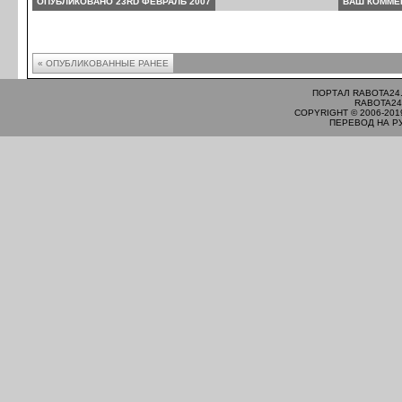
ОПУБЛИКОВАНО 23RD ФЕВРАЛЬ 2007
ВАШ КОММЕ
« ОПУБЛИКОВАННЫЕ РАНЕЕ
ПОРТАЛ RABOTA24
RABOTA24
COPYRIGHT © 2006-201
ПЕРЕВОД НА Р