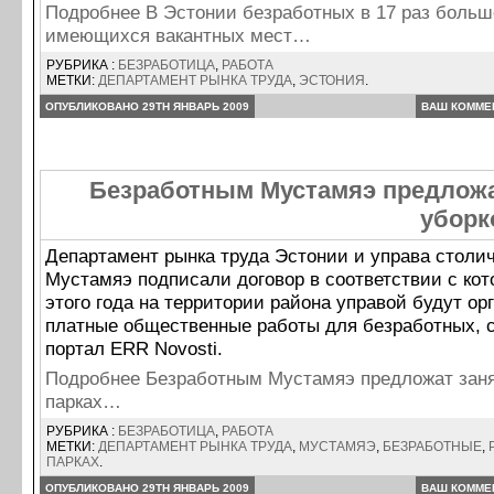
Подробнее В Эстонии безработных в 17 раз больш
имеющихся вакантных мест…
РУБРИКА :
БЕЗРАБОТИЦА
,
РАБОТА
МЕТКИ:
ДЕПАРТАМЕНТ РЫНКА ТРУДА
,
ЭСТОНИЯ
.
ОПУБЛИКОВАНО 29TH ЯНВАРЬ 2009
ВАШ КОММЕ
Безработным Мустамяэ предложа
уборк
Департамент рынка труда Эстонии и управа столич
Мустамяэ подписали договор в соответствии с ко
этого года на территории района управой будут ор
платные общественные работы для безработных, 
портал ERR Novosti.
Подробнее Безработным Мустамяэ предложат заня
парках…
РУБРИКА :
БЕЗРАБОТИЦА
,
РАБОТА
МЕТКИ:
ДЕПАРТАМЕНТ РЫНКА ТРУДА
,
МУСТАМЯЭ
,
БЕЗРАБОТНЫЕ
,
ПАРКАХ
.
ОПУБЛИКОВАНО 29TH ЯНВАРЬ 2009
ВАШ КОММЕ