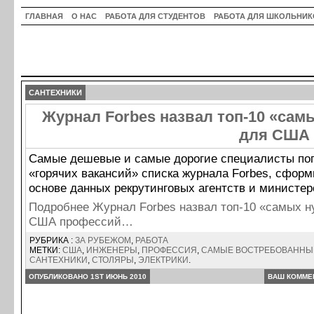
ГЛАВНАЯ
О НАС
РАБОТА ДЛЯ СТУДЕНТОВ
РАБОТА ДЛЯ ШКОЛЬНИК
САНТЕХНИКИ
Журнал Forbes назвал топ-10 «са
для США
Самые дешевые и самые дорогие специалисты поп
«горячих вакансий» списка журнала Forbes, сфор
основе данных рекрутинговых агентств и министер
Подробнее Журнал Forbes назвал топ-10 «самых 
США профессий…
РУБРИКА :
ЗА РУБЕЖОМ
,
РАБОТА
МЕТКИ:
США
,
ИНЖЕНЕРЫ
,
ПРОФЕССИЯ
,
САМЫЕ ВОСТРЕБОВАННЫ
САНТЕХНИКИ
,
СТОЛЯРЫ
,
ЭЛЕКТРИКИ
.
ОПУБЛИКОВАНО 1ST ИЮНЬ 2010
ВАШ КОММЕ