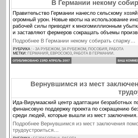
В Германии некому собир
Правительство Германии нанесло сельскому хозяй
огромный урон. Новые квоты на использование ин
рабочей силы приводят к многомиллионным убыт
и заставляют фермеров сокращать объемы произв
Подробнее В Германии некому собирать спаржу…
РУБРИКА :
- ЗА РУБЕЖОМ
,
ЗА РУБЕЖОМ
,
ПОСОБИЯ
,
РАБОТА
МЕТКИ:
ГЕРМАНИЯ
,
ЕВРОСОЮЗ
,
РАБОТА В ГЕРМАНИИ
.
ОПУБЛИКОВАНО 23RD АПРЕЛЬ 2007
ВАШ КОММЕ
Вернувшимся из мест заключен
трудо
Ида-Вирумааский центр адаптации безработных п
финансовую поддержку проекта по сокращению бе
среди людей, которые вышли из мест заключения.
Подробнее Вернувшимся из мест заключения помо
трудоустроиться…