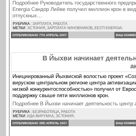
Подробнее Руководитель государственного предпри
Energia Сандор Лийве получил миллион крон в ви
отпускных…
РУБРИКА :
ЗАРПЛАТА
,
РАБОТА
МЕТКИ:
ЭСТОНИЯ
,
ЗАРПЛАТА ЧИНОВНИКОВ
,
EESTI ENERGIA
.
ОПУБЛИКОВАНО 7TH АПРЕЛЬ 2007
ВАШ КОММЕ
В Йыхви начинает деятельн
а
Инициированный Йыхвиской волостью проект «Соз
вируском центральном регионе центра активизаци
низкой конкурентоспособностью» получил от Евро
поддержку свыше пяти миллионов крон.
Подробнее В Йыхви начинает деятельность центр
РУБРИКА :
БЕЗРАБОТИЦА
,
РАБОТА
МЕТКИ:
ИДА-ВИРУМАА
,
ЭСТОНИЯ
.
ОПУБЛИКОВАНО 3RD АПРЕЛЬ 2007
ВАШ КОММЕ