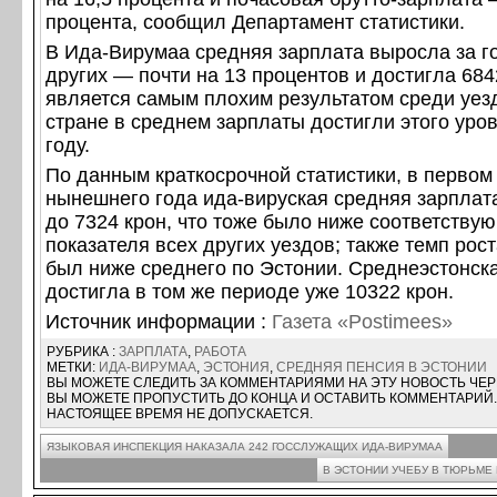
процента, сообщил Департамент статистики.
В Ида-Вирумаа средняя зарплата выросла за г
других — почти на 13 процентов и достигла 6842
является самым плохим результатом среди уез
стране в среднем зарплаты достигли этого уро
году.
По данным краткосрочной статистики, в первом
нынешнего года ида-вируская средняя зарплат
до 7324 крон, что тоже было ниже соответству
показателя всех других уездов; также темп рос
был ниже среднего по Эстонии. Среднеэстонск
достигла в том же периоде уже 10322 крон.
Источник информации :
Газета «Postimees»
РУБРИКА :
ЗАРПЛАТА
,
РАБОТА
МЕТКИ:
ИДА-ВИРУМАА
,
ЭСТОНИЯ
,
СРЕДНЯЯ ПЕНСИЯ В ЭСТОНИИ
ВЫ МОЖЕТЕ СЛЕДИТЬ ЗА КОММЕНТАРИЯМИ НА ЭТУ НОВОСТЬ ЧЕ
ВЫ МОЖЕТЕ ПРОПУСТИТЬ ДО КОНЦА И ОСТАВИТЬ КОММЕНТАРИЙ.
НАСТОЯЩЕЕ ВРЕМЯ НЕ ДОПУСКАЕТСЯ.
ЯЗЫКОВАЯ ИНСПЕКЦИЯ НАКАЗАЛА 242 ГОССЛУЖАЩИХ ИДА-ВИРУМАА
В ЭСТОНИИ УЧЕБУ В ТЮРЬМЕ