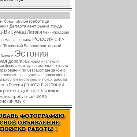
РЕЛЬ 2017 ГОДА
Безработица
м»
Õpilasmalev
Департамент рынка труда
ания
а-Вирумаа
Латвия
Ленинградская
Россия
США
ва
Польша
Нарва
ин
Тихвинский Вагоностроительный
Эстония
я
Швеция
ная дорога
Языковая инспекция
нии
бесплатные курсы эстонского языка
закон о
страховании по безработице
е
несчастные случаи на производстве
поиск работы
на рабочем месте
пенсия
работа в Эстонии
та в России
работа для школьников
в
требуются
число
истика
онский язык