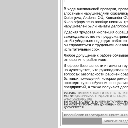
В ходе внеплановой проверки, пров
злостными нарушителями оказались: J
Derbinjova, Akdenis OÜ, Komandor OÜ
было оформлено вообще никаких тр
нарушителей были начаты делопрои
Идаская трудовая инспекция обраща
законодательство не предусматрива
чтобы убедиться подходит работник 
он справляться с трудовыми обязан
испытательный срок.
Любое допущение к работе обязыва
отношения с работником.
В сфере безопасности и гигиены тр
но чувствуется, что руководители п
вопросах безопасности рабочей сре
бытовых помещений, которые ремонт
проходят курсы обучения специалис
предприятий, а также получают доп
РУБРИКА :
ЗАРПЛАТА
,
НАЛОГИ
,
РАБОТА
,
ТБ НА 
МЕТКИ:
ИДА-ВИРУМАА
,
ТРУДОВАЯ ИНСПЕКЦИЯ
,
ЗАКОНОДАТЕЛЬСТВО
ВЫ МОЖЕТЕ СЛЕДИТЬ ЗА КОММЕНТАРИЯМИ НА
ВЫ МОЖЕТЕ ПРОПУСТИТЬ ДО КОНЦА И ОСТАВИ
ДОПУСКАЕТСЯ.
РОССИЙСКИЕ РАБОТОДАТЕЛИ ЦЕНЯТ НАРВ
ФИНСКИЕ ПРЕД