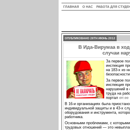
ГЛАВНАЯ
О НАС
РАБОТА ДЛЯ СТУДЕ
ОПУБЛИКОВАНО 28TH ИЮНЬ 2012
В Ида-Вирумаа в хо
случаи нар
За первое по
инспекция пр
на 183-х из 
безопасности
За первое по
инспекция пр
нарушений в 
труда на раб
портал
err.ee
В 16-и организациях была приостано
индивидуальной защиты и в 43-х сл
оборудования и инструмента, котор
работника.
Основными проблемами, с которыми 
трудовых отношений — это невыпла