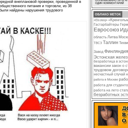
ОПУБЛИКОВАНО 24TH АП
ередной внеплановой проверки, проведенной в
ОДИН КОММЕНТАРИЙ
общественного питания и торговли, из 38
 были найдены нарушения трудового
ОБЛАКО МЕТОК
«Кренголь
«Elcoteq»
Гастарбайтеры
Герм
Евросоюз
Ид
Литва
Моск
область
Таллин
Тихв
ТВСЗ
Финлянди
Завод
Эстонская желез
безработица в эсто
вакансии
закон о 
трудовом договор
несчастный случай 
рабо
работа в Москве
работа для студенто
стат
работа на лето
безработных
эст