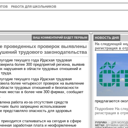
НТОВ
РАБОТА ДЛЯ ШКОЛЬНИКОВ
ВАШ КОММЕНТАРИЙ БУДЕТ ПЕРВЫМ
НОВОСТЬ ДНЯ
На следующей не
де проведенных проверок выявлены
регистрация в о
ушений трудового законодательства
лугодие текущего года Идаская трудовая
оверила более 300 предприятий региона, выявив
них нарушения в области трудовых отношений и
 труда.
лугодие текущего года Идаская трудовая
овела более четырехсот проверок на выявление
области трудовых отношений и безопасности
очих местах в более чем 300 фирмах, сообщает
.
предлагаются окол
влена работа из-за отсутствия средств
учаях было запрещено использование
Подробнее На сле
ое представляло опасность для здоровья
регистрация в от
приходится сталкиваться на сегодня в сфере
РУБРИКА :
- ДЛЯ МОЛОД
ченная заработная плата и неоформленные
МЕТКИ:
ДРУЖИНА ШКОЛ