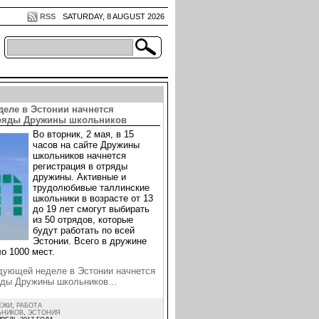
RSS
SATURDAY, 8 AUGUST 2026
деле в Эстонии начнется
тряды Дружины школьников
Во вторник, 2 мая, в 15
часов на сайте Дружины
школьников начнется
регистрация в отряды
дружины. Активные и
трудолюбивые таллинские
школьники в возрасте от 13
до 19 лет смогут выбирать
из 50 отрядов, которые
будут работать по всей
Эстонии. Всего в дружине
о 1000 мест.
дующей неделе в Эстонии начнется
ряды Дружины школьников…
ЕЖИ
,
РАБОТА
ЬНИКОВ
,
ЭСТОНИЯ