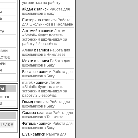
устроиться на работу
айдан
к записи
Работа для
Ы
школьников в Баку
Ь
Екатерина
к записи
Работа
для школьников в Николаеве
Артемий
к записи
Летом
ТА
«Statoil» будет платить
эстонским школьникам за
работу 2,5 евро/час
Алина
к записи
Работа для
ИЗНИ
школьников в Николаеве
ДСТВЕ
Мехти
к записи
Работа для
ОРЫ
школьников в Баку
Я
Вюсаля
к записи
Работа для
школьников в Баку
marek
к записи
Летом
«Statoil» будет платить
ТЫ
эстонским школьникам за
работу 2,5 евро/час
СОЮЗЕ
Гамид
к записи
Работа для
U
школьников в Баку
Самира
к записи
Работа для
школьников в Ташкенте
Фатима
к записи
Работа для
школьников в Баку
Elya
к записи
Работа для