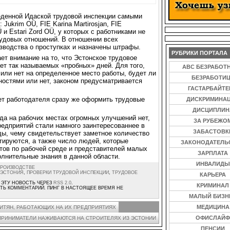
еденной Идаской трудовой инспекции самыми
ukrim OÜ, FIE Karina Martirosjan, FIE
 и Estari Zord OÜ, у которых с работниками не
удовых отношений. В отношении всех
зводства о проступках и назначены штрафы.
РУБРИКИ ПОРТАЛА
ет внимание на то, что Эстонское трудовое
ет так называемых «пробных» дней. Для того,
ABC БЕЗРАБОТ
или нет на определенное место работы, будет ли
БЕЗРАБОТИ
ностями или нет, законом предусматривается
ГАСТАРБАЙТ
ет работодателя сразу же оформить трудовые
ДИСКРИМИНА
ДИСЦИПЛИН
уда на рабочих местах огромных улучшений нет,
ЗА РУБЕЖО
редприятий стали намного заинтересованнее в
ЗАБАСТОВК
ды, чему свидетельствует заметное количество
ируются, а также число людей, которые
ЗАКОНОДАТЕЛЬ
тов по рабочей среде и представителей малых
ЗАРПЛАТА
олнительные знания в данной области.
ИНВАЛИДЫ
ПРОИЗВОДСТВЕ
ЭСТОНИЯ
,
ПРОВЕРКИ ТРУДОВОЙ ИНСПЕКЦИИ
,
ТРУДОВОЕ
КАРЬЕРА
 ЭТУ НОВОСТЬ ЧЕРЕЗ
RSS 2.0
.
КРИМИНАЛ
ТЬ КОММЕНТАРИЙ. ПИНГ В НАСТОЯЩЕЕ ВРЕМЯ НЕ
МАЛЫЙ БИЗН
МЕДИЦИНА
ИТЯН, РАБОТАЮЩИХ НА ИХ ПРЕДПРИЯТИЯХ
ОФИСЛАЙФ
ПРИНИМАТЕЛИ НАЖИВАЮТСЯ НА СТРОИТЕЛЯХ ИЗ ЭСТОНИИ
ПЕНСИИ