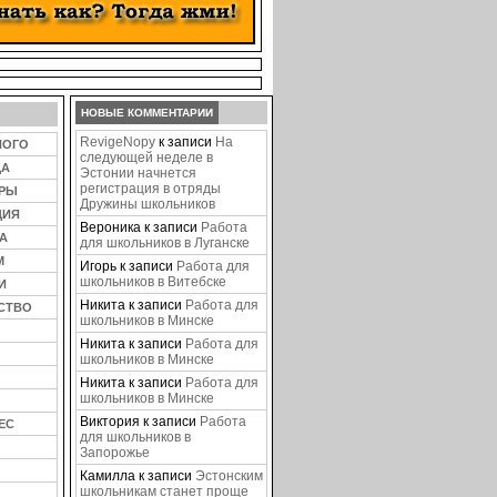
НОВЫЕ КОММЕНТАРИИ
RevigeNopy
к записи
На
НОГО
следующей неделе в
ЦА
Эстонии начнется
регистрация в отряды
ЕРЫ
Дружины школьников
ЦИЯ
Вероника
к записи
Работа
А
для школьников в Луганске
М
Игорь
к записи
Работа для
школьников в Витебске
И
Никита
к записи
Работа для
СТВО
школьников в Минске
Никита
к записи
Работа для
школьников в Минске
Никита
к записи
Работа для
школьников в Минске
Виктория
к записи
Работа
ЕС
для школьников в
Запорожье
Камилла
к записи
Эстонским
школьникам станет проще