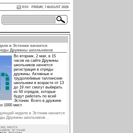
RSS
FRIDAY, 7 AUGUST 2026
деле в Эстонии начнется
тряды Дружины школьников
Во вторник, 2 мая, в 15
часов на сайте Дружины
школьников начнется
регистрация в отряды
дружины. Активные и
трудолюбивые таллинские
школьники в возрасте от 13
до 19 лет смогут выбирать
из 50 отрядов, которые
будут работать по всей
Эстонии. Всего в дружине
о 1000 мест.
дующей неделе в Эстонии начнется
ряды Дружины школьников…
ЕЖИ
,
РАБОТА
ЬНИКОВ
,
ЭСТОНИЯ