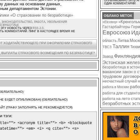
ОПУБЛИКОВАНО 24TH АП
зу данных на основании данных,
ОДИН КОММЕНТАРИЙ
ным департаментом Эстонии.
блики «О страховании по безработице»
ОБЛАКО МЕТОК
«Кренголь
«Elcoteq»
,
ЗАКОНОДАТЕЛЬСТВО
,
РАБОТА
,
УВОЛЬНЕНИЯ
БЕЗРАБОТИЦЕ
Гастарбайтеры
Герм
 ЭТУ НОВОСТЬ ЧЕРЕЗ
RSS 2.0
.
Евросоюз
Ид
ТЬ КОММЕНТАРИЙ. ПИНГ В НАСТОЯЩЕЕ ВРЕМЯ НЕ
Литва
Моск
область
ОТ ХОДАТАЙСТВУЮЩЕГО ПРИ ОФОРМЛЕНИИ СТРАХОВОГО
Таллин
Тихв
ТВСЗ
Д ВЫПЛАТЫ СТРАХОВОГО ВОЗМЕЩЕНИЯ ПО БЕЗРАБОТИЦЕ?
Финлянди
Завод
Эстонская желез
безработица в эсто
вакансии
закон о 
трудовом договор
несчастный случай 
рабо
работа в Москве
ОБЯЗАТЕЛЬНО)
работа для студенто
стат
работа на лето
(НЕ БУДЕТ ОПУБЛИКОВАН) (ОБЯЗАТЕЛЬНО)
безработных
эст
ЙТ (ГРАФУ ЗАПОЛНЯТЬ НЕ РЕКОМЕНДУЕТСЯ)
 тэги:
tle=""> <acronym title=""> <b> <blockquote
atetime=""> <em> <i> <q cite=""> <s>