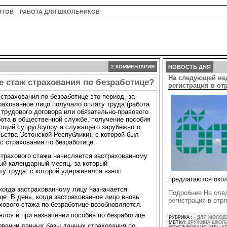
НТОВ
РАБОТА ДЛЯ ШКОЛЬНИКОВ
2 КОММЕНТАРИЯ
НОВОСТЬ ДНЯ
На следующей не
е стаж страхования по безработице?
регистрация в о
страхования по безработице это период, за
рахованное лицо получало оплату труда (работа
 трудового договора или обязательно-правового
бота в общественной службе, получение пособия
ющий супруг/супруга служащего зарубежного
ьства Эстонской Республики), с которой был
с страхования по безработице.
трахового стажа начисляется застрахованному
ый календарный месяц, за который
ту труда, с которой удерживался взнос
предлагаются окол
когда застрахованному лицу назначается
Подробнее На сле
е. В день, когда застрахованное лицо вновь
регистрация в от
хового стажа по безработице возобновляется.
ялся и при назначении пособия по безработице.
РУБРИКА :
- ДЛЯ МОЛОД
МЕТКИ:
ДРУЖИНА ШКОЛ
овании данных базы данных страхования по