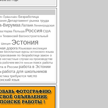
РЕЛЬ 2017 ГОДА
Безработица
м»
Õpilasmalev
Департамент рынка труда
ания
а-Вирумаа
Латвия
Ленинградская
Россия
США
ва
Польша
Нарва
ин
Тихвинский Вагоностроительный
Эстония
я
Швеция
ная дорога
Языковая инспекция
нии
бесплатные курсы эстонского языка
закон о
страховании по безработице
е
несчастные случаи на производстве
поиск работы
на рабочем месте
пенсия
работа в Эстонии
та в России
работа для школьников
в
требуются
число
истика
онский язык