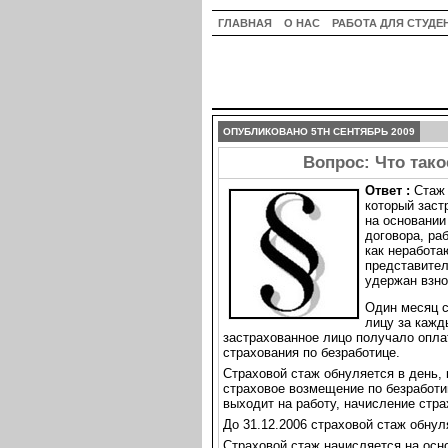
ГЛАВНАЯ
О НАС
РАБОТА ДЛЯ СТУДЕ
ОПУБЛИКОВАНО 5TH СЕНТЯБРЬ 2009
Вопрос: Что тако
Ответ :
Стаж 
который заст
на основании
договора, ра
как неработа
представител
удержан взно
Один месяц с
лицу за кажд
застрахованное лицо получало опла
страхования по безработице.
Страховой стаж обнуляется в день, 
страховое возмещение по безработиц
выходит на работу, начисление стра
До 31.12.2006 страховой стаж обнул
Страховой стаж начисляется на осн