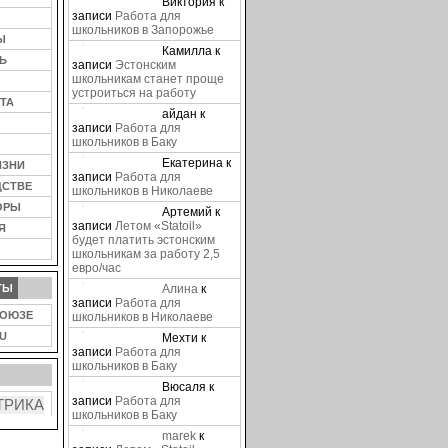
Виктория
к
записи
Работа для
школьников в Запорожье
Ы
Камилла
к
Ь
записи
Эстонским
школьникам станет проще
устроиться на работу
ТА
айдан
к
записи
Работа для
школьников в Баку
Екатерина
к
ИЗНИ
записи
Работа для
ДСТВЕ
школьников в Николаеве
ОРЫ
Артемий
к
записи
Летом «Statoil»
Я
будет платить эстонским
школьникам за работу 2,5
евро/час
ТЫ
Алина
к
записи
Работа для
СОЮЗЕ
школьников в Николаеве
U
Мехти
к
записи
Работа для
школьников в Баку
Вюсаля
к
записи
Работа для
школьников в Баку
marek
к