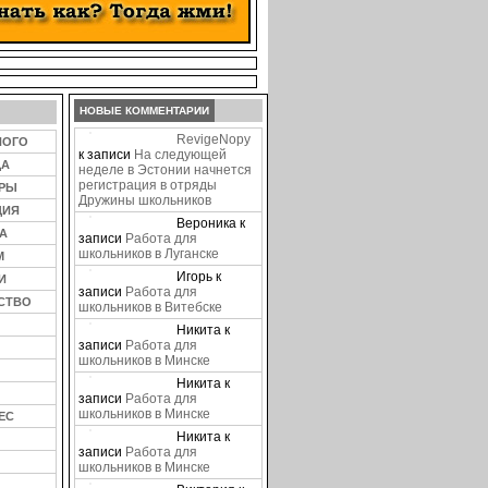
НОВЫЕ КОММЕНТАРИИ
RevigeNopy
НОГО
к записи
На следующей
ЦА
неделе в Эстонии начнется
регистрация в отряды
ЕРЫ
Дружины школьников
ЦИЯ
Вероника
к
А
записи
Работа для
школьников в Луганске
М
Игорь
к
И
записи
Работа для
СТВО
школьников в Витебске
Никита
к
записи
Работа для
школьников в Минске
Никита
к
записи
Работа для
школьников в Минске
ЕС
Никита
к
записи
Работа для
школьников в Минске