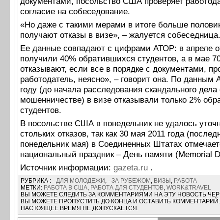
документами, посольство США проверяет работода
согласие на собеседование.
«Но даже с такими мерами в итоге больше полови
получают отказы в визе», – жалуется собеседница
Ее данные совпадают с цифрами АТОР: в апреле о
получили 40% обратившихся студентов, а в мае 7
отказывают, если все в порядке с документами, пр
работодатель, неясно», – говорит она. По данным 
году (до начала расследования скандального дела 
мошенничестве) в визе отказывали только 2% об
студентов.
В посольстве США в понедельник не удалось уточ
стольких отказов, так как 30 мая 2011 года (послед
понедельник мая) в Соединенных Штатах отмечает
национальный праздник – День памяти (Memorial D
Источник информации:
gazeta.ru
.
РУБРИКА :
- ДЛЯ МОЛОДЕЖИ
,
- ЗА РУБЕЖОМ
,
ВИЗЫ
,
РАБОТА
МЕТКИ:
РАБОТА В США
,
РАБОТА ДЛЯ СТУДЕНТОВ
,
WORK&TRAVEL
ВЫ МОЖЕТЕ СЛЕДИТЬ ЗА КОММЕНТАРИЯМИ НА ЭТУ НОВОСТЬ ЧЕ
ВЫ МОЖЕТЕ ПРОПУСТИТЬ ДО КОНЦА И ОСТАВИТЬ КОММЕНТАРИЙ.
НАСТОЯЩЕЕ ВРЕМЯ НЕ ДОПУСКАЕТСЯ.