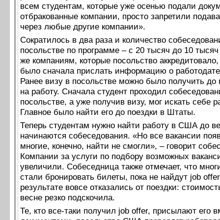
всем студентам, которые уже осенью подали доку
отбракованные компании, просто запретили подав
через любые другие компании».
Сократилось в два раза и количество собеседован
посольстве по программе – с 20 тысяч до 10 тысяч
же компаниям, которые посольство аккредитовало
было сначала прислать информацию о работодате
Ранее визу в посольстве можно было получить до
на работу. Сначала студент проходил собеседован
посольстве, а уже получив визу, мог искать себе р
Главное было найти его до поездки в Штаты.
Теперь студентам нужно найти работу в США до ве
начинаются собеседования. «Но все вакансии поя
многие, конечно, найти не смогли», – говорит собе
Компании за услуги по подбору возможных ваканс
увеличили. Собеседница также отмечает, что мног
стали бронировать билеты, пока не найдут job offer
результате вовсе отказались от поездки: стоимост
весне резко подскочила.
Те, кто все-таки получил job offer, присылают его 