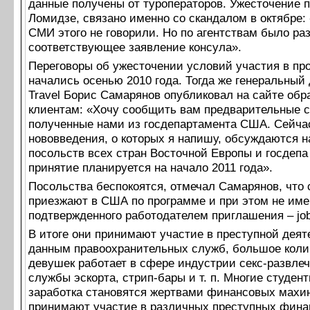
данные получены от туроператоров. Ужесточение п
Ломидзе, связано именно со скандалом в октябре
СМИ этого не говорили. Но по агентствам было ра
соответствующее заявление консула».
Переговоры об ужесточении условий участия в пр
начались осенью 2010 года. Тогда же генеральный
Travel Борис Самарянов опубликовал на сайте обр
клиентам: «Хочу сообщить вам предварительные с
полученные нами из госдепартамента США. Сейча
нововведения, о которых я напишу, обсуждаются н
посольств всех стран Восточной Европы и госдепа
принятие планируется на начало 2011 года».
Посольства беспокоятся, отмечал Самарянов, что 
приезжают в США по программе и при этом не им
подтвержденного работодателем приглашения – job 
В итоге они принимают участие в преступной деят
данным правоохранительных служб, большое коли
девушек работает в сфере индустрии секс-развле
службы эскорта, стрип-бары и т. п. Многие студент
заработка становятся жертвами финансовых махи
принимают участие в различных преступных фин