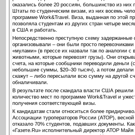
оказались более 20 россиян, большинство из них 
Штаты по студенческим визам, из них восемь чело
программе Work&Travel. Виза, выданная по этой п
позволяла студентам из других стран четыре меся
в США и работать.
Непосредственно преступную схему задержанные 
организовывали – они были просто перевозчиками 
«мулами» (в прессе их назвали так по аналогии с
животными, которые перевозят грузы). Они открыв
счета, на которые сообщники переводили деньги (
небольшие суммы, $20–30 тысяч), а потом делали
скажут – либо пересылали всю сумму на другой сч
обналичивали.
В результате после скандала власти США решили 
количество мест по программе Work&Travel и ужес
получения соответствующей визы.
К кандидатам стали относиться более придирчиво
Ассоциации туроператоров России (АТОР), весной
отказало 70% студентов, подавших документы. Как
«Газете.Ru» исполнительный директор АТОР Майя 