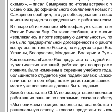
схемах», – писал Самарянов по итогам встречи с 
Осенью же, до официального объявления новых п
Самарянов сообщил, что до собеседования в посо
клиентам придется определиться с работодателем
В январе об изменениях «Интерфаксу» сказал ген
России Ричард Бир. Он также сообщил, что многи
«вовлекались в противоправную деятельность», по
не было предварительной договоренности о работ
коснулись не только России, но и других стран Во
Украины, Белоруссии, Молдавии, Болгарии и Рум
Как пояснила «Газете.Ru» представитель одной из
туристических компаний, работающих по программ
правила были изменены в середине учебного года.
большинство студентов уже подали заявки: «Сез
начинается в сентябре, потом регистрация заявок.
марте уже все заявки должны быть поданы».
Зимой посольство США не аккредитовало «полови
работавших раньше по программе, сказала собесе
«Мы понимаем позицию посольства, она действит
рациональную основу, – говорит представитель ко