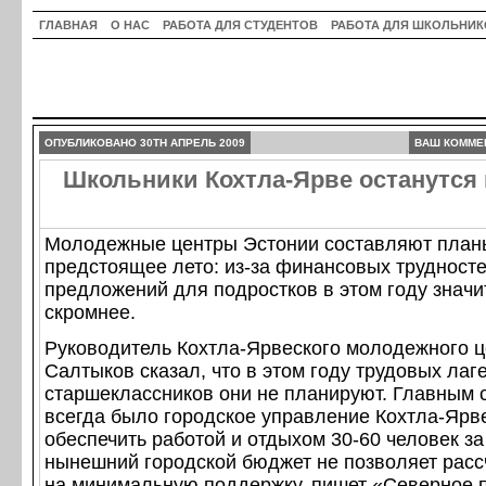
ГЛАВНАЯ
О НАС
РАБОТА ДЛЯ СТУДЕНТОВ
РАБОТА ДЛЯ ШКОЛЬНИК
ОПУБЛИКОВАНО 30TH АПРЕЛЬ 2009
ВАШ КОММЕ
Школьники Кохтла-Ярве останутся 
Молодежные центры Эстонии составляют план
предстоящее лето: из-за финансовых трудносте
предложений для подростков в этом году значи
скромнее.
Руководитель Кохтла-Ярвеского молодежного 
Салтыков сказал, что в этом году трудовых лаг
старшеклассников они не планируют. Главным 
всегда было городское управление Кохтла-Ярве
обеспечить работой и отдыхом 30-60 человек за
нынешний городской бюджет не позволяет расс
на минимальную поддержку, пишет «Северное 