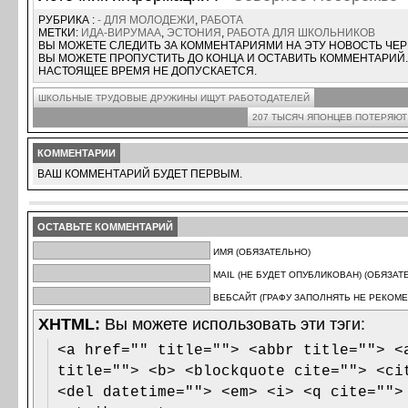
РУБРИКА :
- ДЛЯ МОЛОДЕЖИ
,
РАБОТА
МЕТКИ:
ИДА-ВИРУМАА
,
ЭСТОНИЯ
,
РАБОТА ДЛЯ ШКОЛЬНИКОВ
ВЫ МОЖЕТЕ СЛЕДИТЬ ЗА КОММЕНТАРИЯМИ НА ЭТУ НОВОСТЬ ЧЕ
ВЫ МОЖЕТЕ ПРОПУСТИТЬ ДО КОНЦА И ОСТАВИТЬ КОММЕНТАРИЙ.
НАСТОЯЩЕЕ ВРЕМЯ НЕ ДОПУСКАЕТСЯ.
ШКОЛЬНЫЕ ТРУДОВЫЕ ДРУЖИНЫ ИЩУТ РАБОТОДАТЕЛЕЙ
207 ТЫСЯЧ ЯПОНЦЕВ ПОТЕРЯЮТ
КОММЕНТАРИИ
ВАШ КОММЕНТАРИЙ БУДЕТ ПЕРВЫМ.
ОСТАВЬТЕ КОММЕНТАРИЙ
ИМЯ (ОБЯЗАТЕЛЬНО)
MAIL (НЕ БУДЕТ ОПУБЛИКОВАН) (ОБЯЗАТ
ВЕБСАЙТ (ГРАФУ ЗАПОЛНЯТЬ НЕ РЕКОМЕ
XHTML:
Вы можете использовать эти тэги:
<a href="" title=""> <abbr title=""> <
title=""> <b> <blockquote cite=""> <ci
<del datetime=""> <em> <i> <q cite="">