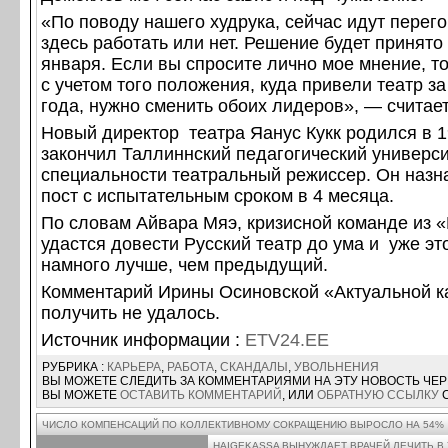
«По поводу нашего худрука, сейчас идут перего
здесь работать или нет. Решение будет принято
января. Если вы спросите лично мое мнение, то
с учетом того положения, куда привели театр з
года, нужно сменить обоих лидеров», — считае
Новый директор театра Яанус Кукк родился в 1
закончил Таллиннский педагогический универси
специальности театральный режиссер. Он назн
пост с испытательным сроком в 4 месяца.
По словам Айвара Мяэ, кризисной команде из 
удастся довести Русский театр до ума и уже это
намного лучше, чем предыдущий.
Комментарий Ирины Осиновской «Актуальной к
получить не удалось.
Источник информации :
ETV24.EE
РУБРИКА :
КАРЬЕРА
,
РАБОТА
,
СКАНДАЛЫ
,
УВОЛЬНЕНИЯ
ВЫ МОЖЕТЕ СЛЕДИТЬ ЗА КОММЕНТАРИЯМИ НА ЭТУ НОВОСТЬ ЧЕ
ВЫ МОЖЕТЕ
ОСТАВИТЬ КОММЕНТАРИЙ
, ИЛИ
ОБРАТНУЮ ССЫЛКУ
С
ЧИСЛО КОМПЕНСАЦИЙ ПО КОЛЛЕКТИВНОМУ СОКРАЩЕНИЮ ВЫРОСЛО НА 54%
HAIGEKASSA ВЫНУЖДАЕТ ВРАЧЕЙ ЛЕЧИТЬ В