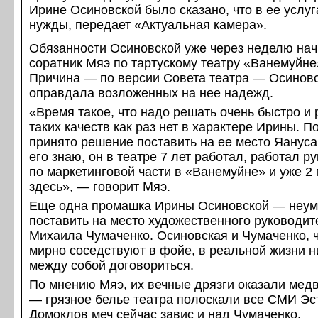
Ирине Осиновской было сказано, что в ее услуг
нужды, передает «Актуальная камера».
Обязанности Осиновской уже через неделю нач
соратник Мяэ по тартускому театру «Ванемуйне
Причина — по версии Совета театра — Осиновс
оправдала возложенных на нее надежд.
«Время такое, что надо решать очень быстро и
таких качеств как раз нет в характере Ирины. П
принято решение поставить на ее место Яануса 
его знаю, он в театре 7 лет работал, работал 
по маркетинговой части в «Ванемуйне» и уже 2
здесь», — говорит Мяэ.
Еще одна промашка Ирины Осиновской — неу
поставить на место художественного руководит
Михаила Чумаченко. Осиновская и Чумаченко, 
мирно соседствуют в фойе, в реальной жизни н
между собой договориться.
По мнению Мяэ, их вечные дрязги оказали мед
— грязное белье театра полоскали все СМИ Эс
Домоклов меч сейчас завис и над Чумаченко.