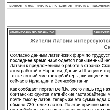
ГЛАВНАЯ
О НАС
РАБОТА ДЛЯ СТУДЕНТОВ
РАБОТА ДЛЯ ШКОЛЬНИК
ОПУБЛИКОВАНО 3RD ЯНВАРЬ 2009
ВАШ КОММЕ
Жители Латвии интересуются
С
Согласно данным латвийских фирм по трудоустр
последнее время наблюдается повышенный ин
Латвии к предложениям о работе в странах Ск
этом работой в Норвегии, Дании и Швеции инт
также латвийские гастарбайтеры, живущие и р
сейчас в Ирландии и Великобритании.
Как сообщает портал Delfi.lv, всего лишь год н
британских фунтов латвийские гастарбайтеры 
почти тысячу латов, теперь же эта сумма едва 
обмене 730 только латов. По этой причине мног
гастарбайтеры все чаще задумываются, где они