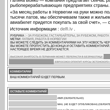
Галина Бойко — компания предлагает сейчас р
рыбоперерабатывающих предприятиях страны.
«За месяц работы в Норвегии на руки можно по
тысячи латов, мы обеспечиваем также и жильем
авиабилет придется покупать за свой счет», — 
Источник информации :
delfi.lv
.
РУБРИКА :
- ЗА РУБЕЖОМ
,
ГАСТАРБАЙТЕРЫ
,
ЗА РУБЕЖОМ
,
РАБОТА
МЕТКИ:
ЛАТВИЯ
,
РАБОТА В НОРВЕГИИ
ВЫ МОЖЕТЕ СЛЕДИТЬ ЗА КОММЕНТАРИЯМИ НА ЭТУ НОВОСТЬ ЧЕ
ВЫ МОЖЕТЕ ПРОПУСТИТЬ ДО КОНЦА И ОСТАВИТЬ КОММЕНТАРИЙ.
НАСТОЯЩЕЕ ВРЕМЯ НЕ ДОПУСКАЕТСЯ.
ВЫСОКАЯ ЗАНЯТОСТЬ В ГЕРМАНИИ МОЖЕТ ПЕРЕРАСТИ В БЕЗРАБОТИЦУ
ЕВРОСОЮЗ ОПЛАТИТ КУРСЫ ЭСТОНСКОГО 
КОММЕНТАРИИ
ВАШ КОММЕНТАРИЙ БУДЕТ ПЕРВЫМ.
ОСТАВЬТЕ КОММЕНТАРИЙ
ИМЯ (ОБЯЗАТЕЛЬНО)
MAIL (НЕ БУДЕТ ОПУБЛИКОВАН) (ОБЯЗАТ