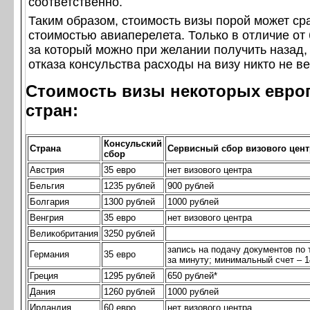
соответственно.
Таким образом, стоимость визы порой может ср
стоимостью авиаперелета. Только в отличие от 
за который можно при желании получить назад,
отказа консульства расходы на визу никто не ве
Стоимость визы некоторых евро
стран:
Консульский
Страна
Сервисный сбор визового цент
сбор
Австрия
35 евро
нет визового центра
Бельгия
1235 рублей
900 рублей
Болгария
1300 рублей
1000 рублей
Венгрия
35 евро
нет визового центра
Великобритания
3250 рублей
запись на подачу документов по 
Германия
35 евро
за минуту; минимальный счет – 1
Греция
1295 рублей
650 рублей*
Дания
1260 рублей
1000 рублей
Ирландия
60 евро
нет визового центра