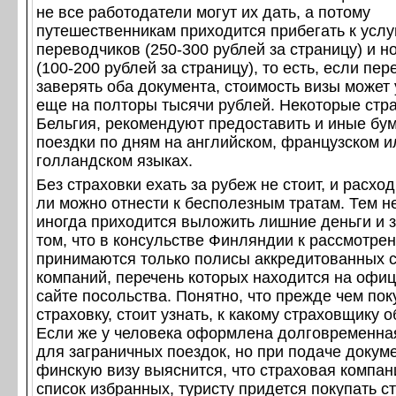
не все работодатели могут их дать, а потому
путешественникам приходится прибегать к услу
переводчиков (250-300 рублей за страницу) и н
(100-200 рублей за страницу), то есть, если пер
заверять оба документа, стоимость визы может
еще на полторы тысячи рублей. Некоторые стр
Бельгия, рекомендуют предоставить и иные бум
поездки по дням на английском, французском и
голландском языках.
Без страховки ехать за рубеж не стоит, и расхо
ли можно отнести к бесполезным тратам. Тем н
иногда приходится выложить лишние деньги и з
том, что в консульстве Финляндии к рассмотре
принимаются только полисы аккредитованных 
компаний, перечень которых находится на офи
сайте посольства. Понятно, что прежде чем пок
страховку, стоит узнать, к какому страховщику 
Если же у человека оформлена долговременна
для заграничных поездок, но при подаче докум
финскую визу выяснится, что страховая компан
список избранных, туристу придется покупать с