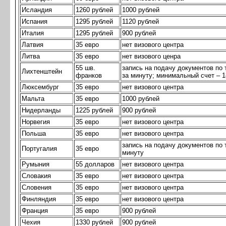
Исландия
1260 рублей
1000 рублей
Испания
1295 рублей
1120 рублей
Италия
1295 рублей
900 рублей
Латвия
35 евро
нет визового центра
Литва
35 евро
нет визового ценра
55 шв.
запись на подачу документов по 
Лихтенштейн
франков
за минуту; минимальный счет – 1
Люксембург
35 евро
нет визового центра
Мальта
35 евро
1000 рублей
Нидерланды
1225 рублей
900 рублей
Норвегия
35 евро
нет визового центра
Польша
35 евро
нет визового центра
запись на подачу документов по 
Португалия
35 евро
минуту
Румыния
55 долларов
нет визового центра
Словакия
35 евро
нет визового центра
Словения
35 евро
нет визового центра
Финляндия
35 евро
нет визового центра
Франция
35 евро
900 рублей
Чехия
1330 рублей
900 рублей