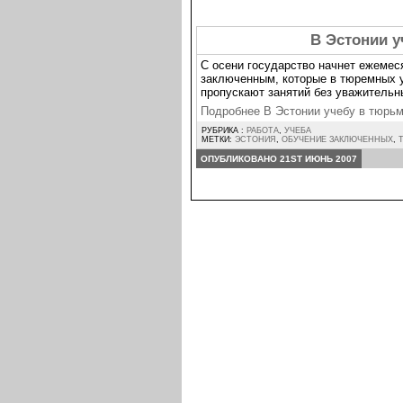
В Эстонии у
С осени государство начнет ежемес
заключенным, которые в тюремных у
пропускают занятий без уважительн
Подробнее В Эстонии учебу в тюрь
РУБРИКА :
РАБОТА
,
УЧЕБА
МЕТКИ:
ЭСТОНИЯ
,
ОБУЧЕНИЕ ЗАКЛЮЧЕННЫХ
,
ОПУБЛИКОВАНО 21ST ИЮНЬ 2007