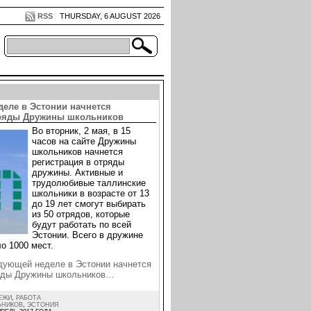
RSS
THURSDAY, 6 AUGUST 2026
деле в Эстонии начнется
тряды Дружины школьников
Во вторник, 2 мая, в 15
часов на сайте Дружины
школьников начнется
регистрация в отряды
дружины. Активные и
трудолюбивые таллинские
школьники в возрасте от 13
до 19 лет смогут выбирать
из 50 отрядов, которые
будут работать по всей
Эстонии. Всего в дружине
о 1000 мест.
дующей неделе в Эстонии начнется
ряды Дружины школьников…
ЕЖИ
,
РАБОТА
ЬНИКОВ
,
ЭСТОНИЯ