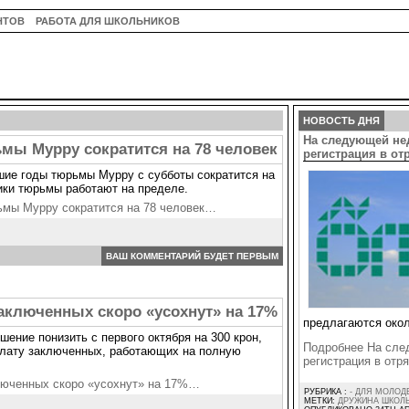
НТОВ
РАБОТА ДЛЯ ШКОЛЬНИКОВ
НОВОСТЬ ДНЯ
На следующей не
мы Мурру сократится на 78 человек
регистрация в о
ие годы тюрьмы Мурру с субботы сократится на
ники тюрьмы работают на пределе.
ьмы Мурру сократится на 78 человек…
ВАШ КОММЕНТАРИЙ БУДЕТ ПЕРВЫМ
аключенных скоро «усохнут» на 17%
предлагаются окол
шение понизить с первого октября на 300 крон,
Подробнее На сле
плату заключенных, работающих на полную
регистрация в от
люченных скоро «усохнут» на 17%…
РУБРИКА :
- ДЛЯ МОЛОД
МЕТКИ:
ДРУЖИНА ШКОЛ