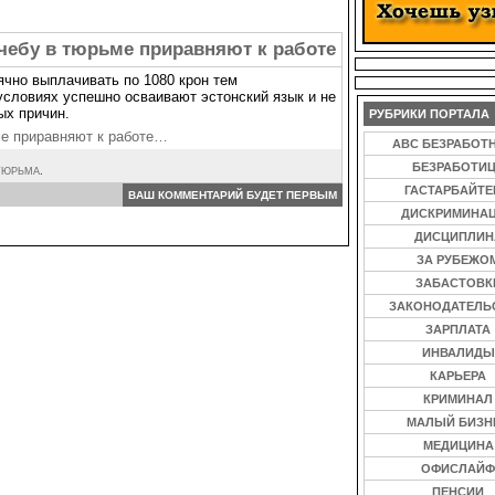
чебу в тюрьме приравняют к работе
ячно выплачивать по 1080 крон тем
словиях успешно осваивают эстонский язык и не
ых причин.
РУБРИКИ ПОРТАЛА
ме приравняют к работе…
ABC БЕЗРАБОТ
БЕЗРАБОТИ
ТЮРЬМА
.
ГАСТАРБАЙТ
ВАШ КОММЕНТАРИЙ БУДЕТ ПЕРВЫМ
ДИСКРИМИНА
ДИСЦИПЛИН
ЗА РУБЕЖО
ЗАБАСТОВК
ЗАКОНОДАТЕЛЬ
ЗАРПЛАТА
ИНВАЛИДЫ
КАРЬЕРА
КРИМИНАЛ
МАЛЫЙ БИЗН
МЕДИЦИНА
ОФИСЛАЙФ
ПЕНСИИ