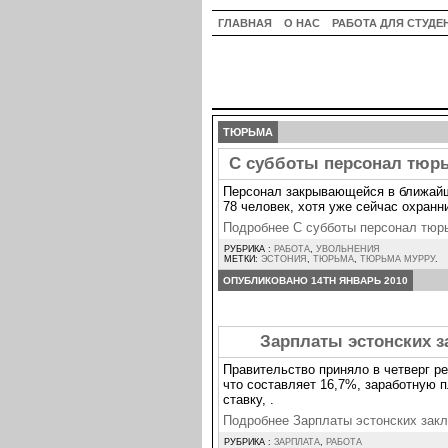
ГЛАВНАЯ
О НАС
РАБОТА ДЛЯ СТУДЕ
ТЮРЬМА
С субботы персонал тюрь
Персонал закрывающейся в ближайш
78 человек, хотя уже сейчас охран
Подробнее С субботы персонал тюр
РУБРИКА :
РАБОТА
,
УВОЛЬНЕНИЯ
МЕТКИ:
ЭСТОНИЯ
,
ТЮРЬМА
,
ТЮРЬМА МУРРУ
.
ОПУБЛИКОВАНО 14TH ЯНВАРЬ 2010
Зарплаты эстонских з
Правительство приняло в четверг ре
что составляет 16,7%, заработную 
ставку, .
Подробнее Зарплаты эстонских зак
РУБРИКА :
ЗАРПЛАТА
,
РАБОТА