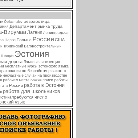
РЕЛЬ 2017 ГОДА
Безработица
м»
Õpilasmalev
Департамент рынка труда
ания
а-Вирумаа
Латвия
Ленинградская
Россия
США
ва
Польша
Нарва
ин
Тихвинский Вагоностроительный
Эстония
я
Швеция
ная дорога
Языковая инспекция
нии
бесплатные курсы эстонского языка
закон о
страховании по безработице
е
несчастные случаи на производстве
поиск работы
на рабочем месте
пенсия
работа в Эстонии
та в России
работа для школьников
в
требуются
число
истика
онский язык