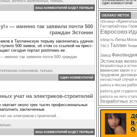
ОПУБЛИКОВАНО 24TH АП
ЧЕННЫХ
,
ЗАРПЛАТА ЗАКЛЮЧЕННЫХ
,
ТЮРЬМА
.
ОДИН КОММЕНТАРИЙ
ВАШ КОММЕНТАРИЙ БУДЕТ ПЕРВЫМ
ОБЛАКО МЕТОК
«Кренголь
«Elcoteq»
у!» — именно так заявили почти 500
Гастарбайтеры
Герм
Евросоюз
Ид
граждан Эстонии
Литва
Моск
область
ников в Таллиннскую тюрьму закончилась удачно
Таллин
тупило 500 заявок, об этом со ссылкой на пресс-
Тихв
ТВСЗ
щает сегодня портал postimees.ee .
Финлянди
Завод
— именно так заявили почти 500 граждан
Эстонская желез
безработица в эсто
вакансии
закон о 
 ТЮРЕМНЫМ ОХРАННИКОМ
,
ТЮРЬМА
.
трудовом договор
ОДИН КОММЕНТАРИЙ
несчастный случай 
рабо
работа в Москве
работа для студенто
ных учат на электриков-строителей
стат
работа на лето
безработных
эст
 хватает около трех тысяч профессиональных
 заполнить заключенные.
чат на электриков-строителей…
ТЮРЬМА
.
ВАШ КОММЕНТАРИЙ БУДЕТ ПЕРВЫМ