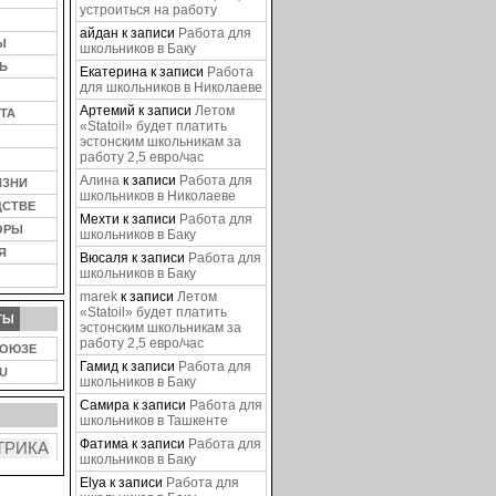
устроиться на работу
айдан
к записи
Работа для
Ы
школьников в Баку
Ь
Екатерина
к записи
Работа
для школьников в Николаеве
Артемий
к записи
Летом
ТА
«Statoil» будет платить
эстонским школьникам за
работу 2,5 евро/час
Алина
к записи
Работа для
ИЗНИ
школьников в Николаеве
ДСТВЕ
Мехти
к записи
Работа для
ОРЫ
школьников в Баку
Я
Вюсаля
к записи
Работа для
школьников в Баку
marek
к записи
Летом
«Statoil» будет платить
ТЫ
эстонским школьникам за
работу 2,5 евро/час
СОЮЗЕ
Гамид
к записи
Работа для
U
школьников в Баку
Самира
к записи
Работа для
школьников в Ташкенте
Фатима
к записи
Работа для
школьников в Баку
Elya
к записи
Работа для