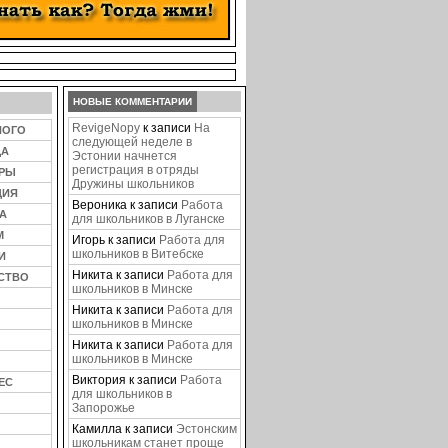
НОВЫЕ КОММЕНТАРИИ
RevigeNopy
к записи
На
НОГО
следующей неделе в
ЦА
Эстонии начнется
регистрация в отряды
ЕРЫ
Дружины школьников
ЦИЯ
Вероника
к записи
Работа
А
для школьников в Луганске
М
Игорь
к записи
Работа для
школьников в Витебске
И
Никита
к записи
Работа для
СТВО
школьников в Минске
Никита
к записи
Работа для
школьников в Минске
Никита
к записи
Работа для
школьников в Минске
Виктория
к записи
Работа
ЕС
для школьников в
Запорожье
Камилла
к записи
Эстонским
школьникам станет проще