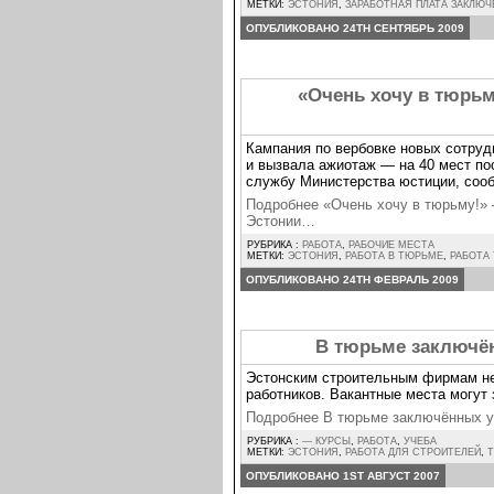
МЕТКИ:
ЭСТОНИЯ
,
ЗАРАБОТНАЯ ПЛАТА ЗАКЛЮ
ОПУБЛИКОВАНО 24TH СЕНТЯБРЬ 2009
«Очень хочу в тюрьм
Кампания по вербовке новых сотруд
и вызвала ажиотаж — на 40 мест пос
службу Министерства юстиции, сооб
Подробнее «Очень хочу в тюрьму!» 
Эстонии…
РУБРИКА :
РАБОТА
,
РАБОЧИЕ МЕСТА
МЕТКИ:
ЭСТОНИЯ
,
РАБОТА В ТЮРЬМЕ
,
РАБОТА
ОПУБЛИКОВАНО 24TH ФЕВРАЛЬ 2009
В тюрьме заключён
Эстонским строительным фирмам не
работников. Вакантные места могут
Подробнее В тюрьме заключённых у
РУБРИКА :
— КУРСЫ
,
РАБОТА
,
УЧЕБА
МЕТКИ:
ЭСТОНИЯ
,
РАБОТА ДЛЯ СТРОИТЕЛЕЙ
,
ОПУБЛИКОВАНО 1ST АВГУСТ 2007