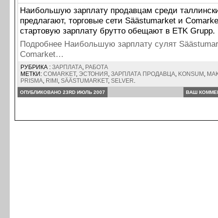
Наибольшую зарплату продавцам среди таллински
предлагают, торговые сети Säästumarket и Comark
стартовую зарплату брутто обещают в ETK Grupp.
Подробнее Наибольшую зарплату сулят Säästumar
Comarket…
РУБРИКА :
ЗАРПЛАТА
,
РАБОТА
МЕТКИ:
COMARKET
,
ЭСТОНИЯ
,
ЗАРПЛАТА ПРОДАВЦА
,
KONSUM
,
MA
PRISMA
,
RIMI
,
SÄÄSTUMARKET
,
SELVER
.
ОПУБЛИКОВАНО 23RD ИЮЛЬ 2007
ВАШ КОММЕ