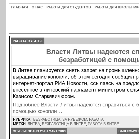
ГЛАВНАЯ
О НАС
РАБОТА ДЛЯ СТУДЕНТОВ
РАБОТА ДЛЯ ШКОЛЬНИК
РАБОТА В ЛИТВЕ
Власти Литвы надеются сп
безработицей с помощ
В Литве планируется снять запрет на промышленн
выращивание конопли, об этом сегодня сообщил 
интернет-портал РИА Новости, ссылаясь на предл
внесенное в литовский парламент министром сель
Казисом Старкявичюсом.
Подробнее Власти Литвы надеются справиться с 
помощью конопли…
РУБРИКА :
БЕЗРАБОТИЦА
,
ЗА РУБЕЖОМ
,
РАБОТА
МЕТКИ:
ЛИТВА
,
БЕЗРАБОТИЦА В ЛИТВЕ
,
РАБОТА В ЛИТВЕ
.
ОПУБЛИКОВАНО 25TH МАРТ 2009
ВАШ КОММЕ