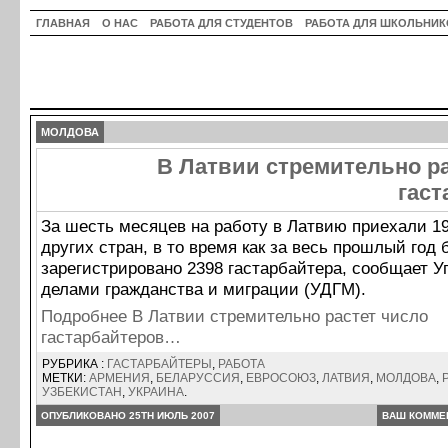
ГЛАВНАЯ
О НАС
РАБОТА ДЛЯ СТУДЕНТОВ
РАБОТА ДЛЯ ШКОЛЬНИК
МОЛДОВА
В Латвии стремительно р
гаст
За шесть месяцев на работу в Латвию приехали 1
других стран, в то время как за весь прошлый год
зарегистрировано 2398 гастарбайтера, сообщает 
делами гражданства и миграции (УДГМ).
Подробнее В Латвии стремительно растет число
гастарбайтеров…
РУБРИКА :
ГАСТАРБАЙТЕРЫ
,
РАБОТА
МЕТКИ:
АРМЕНИЯ
,
БЕЛАРУССИЯ
,
ЕВРОСОЮЗ
,
ЛАТВИЯ
,
МОЛДОВА
,
УЗБЕКИСТАН
,
УКРАИНА
.
ОПУБЛИКОВАНО 25TH ИЮЛЬ 2007
ВАШ КОММЕ