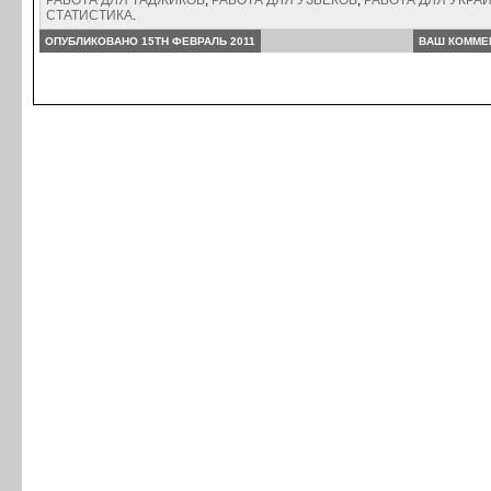
РАБОТА ДЛЯ ТАДЖИКОВ
,
РАБОТА ДЛЯ УЗБЕКОВ
,
РАБОТА ДЛЯ УКРА
СТАТИСТИКА
.
ОПУБЛИКОВАНО 15TH ФЕВРАЛЬ 2011
ВАШ КОММЕ