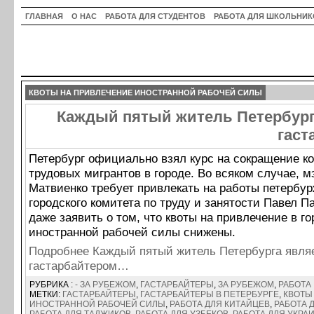
ГЛАВНАЯ
О НАС
РАБОТА ДЛЯ СТУДЕНТОВ
РАБОТА ДЛЯ ШКОЛЬНИК
КВОТЫ НА ПРИВЛЕЧЕНИЕ ИНОСТРАННОЙ РАБОЧЕЙ СИЛЫ
Каждый пятый житель Петербург
гаст
Петербург официально взял курс на сокращение к
трудовых мигрантов в городе. Во всяком случае, 
Матвиенко требует привлекать на работы петербур
городского комитета по труду и занятости Павел П
даже заявить о том, что квоты на привлечение в го
иностранной рабочей силы снижены.
Подробнее Каждый пятый житель Петербурга явля
гастарбайтером…
РУБРИКА :
- ЗА РУБЕЖОМ
,
ГАСТАРБАЙТЕРЫ
,
ЗА РУБЕЖОМ
,
РАБОТА
МЕТКИ:
ГАСТАРБАЙТЕРЫ
,
ГАСТАРБАЙТЕРЫ В ПЕТЕРБУРГЕ
,
КВОТЫ
ИНОСТРАННОЙ РАБОЧЕЙ СИЛЫ
,
РАБОТА ДЛЯ КИТАЙЦЕВ
,
РАБОТА 