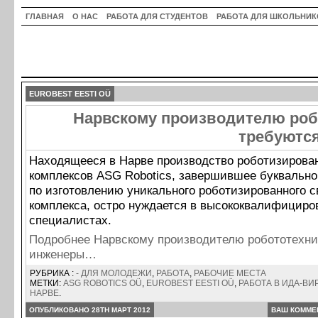
ГЛАВНАЯ
О НАС
РАБОТА ДЛЯ СТУДЕНТОВ
РАБОТА ДЛЯ ШКОЛЬНИК
EUROBEST EESTI OÜ
Нарвскому производителю роб
требуютс
Находящееся в Нарве производство роботизирова
комплексов ASG Robotics, завершившее буквально 
по изготовлению уникального роботизированного с
комплекса, остро нуждается в высококвалифициро
специалистах.
Подробнее Нарвскому производителю робототехни
инженеры…
РУБРИКА :
- ДЛЯ МОЛОДЕЖИ
,
РАБОТА
,
РАБОЧИЕ МЕСТА
МЕТКИ:
ASG ROBOTIСS OÜ
,
EUROBEST EESTI OÜ
,
РАБОТА В ИДА-ВИ
НАРВЕ
.
ОПУБЛИКОВАНО 28TH МАРТ 2012
ВАШ КОММЕ