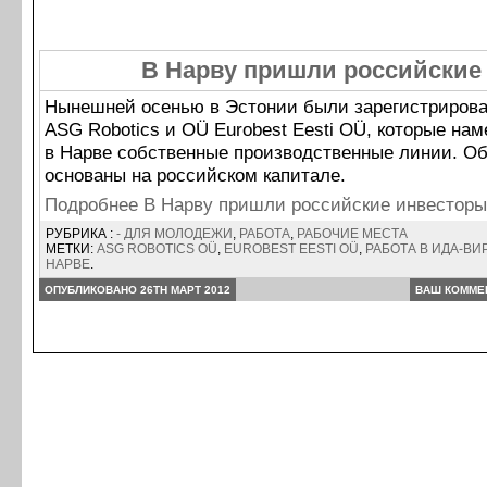
В Нарву пришли российские
Нынешней осенью в Эстонии были зарегистриров
ASG Robotiсs и OÜ Eurobest Eesti OÜ, которые на
в Нарве собственные производственные линии. О
основаны на российском капитале.
Подробнее В Нарву пришли российские инвестор
РУБРИКА :
- ДЛЯ МОЛОДЕЖИ
,
РАБОТА
,
РАБОЧИЕ МЕСТА
МЕТКИ:
ASG ROBOTIСS OÜ
,
EUROBEST EESTI OÜ
,
РАБОТА В ИДА-ВИ
НАРВЕ
.
ОПУБЛИКОВАНО 26TH МАРТ 2012
ВАШ КОММЕ