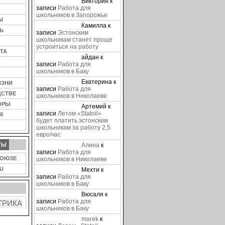
Виктория
к
записи
Работа для
школьников в Запорожье
Ы
Камилла
к
Ь
записи
Эстонским
школьникам станет проще
устроиться на работу
ТА
айдан
к
записи
Работа для
школьников в Баку
Екатерина
к
ИЗНИ
записи
Работа для
ДСТВЕ
школьников в Николаеве
ОРЫ
Артемий
к
записи
Летом «Statoil»
Я
будет платить эстонским
школьникам за работу 2,5
евро/час
ТЫ
Алина
к
записи
Работа для
СОЮЗЕ
школьников в Николаеве
U
Мехти
к
записи
Работа для
школьников в Баку
Вюсаля
к
записи
Работа для
школьников в Баку
marek
к