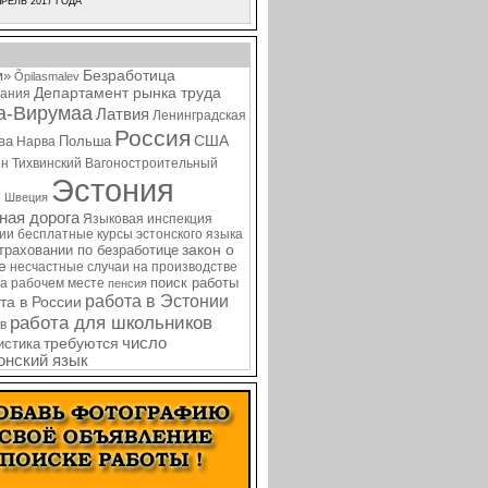
РЕЛЬ 2017 ГОДА
Безработица
м»
Õpilasmalev
Департамент рынка труда
ания
а-Вирумаа
Латвия
Ленинградская
Россия
США
ва
Польша
Нарва
ин
Тихвинский Вагоностроительный
Эстония
я
Швеция
ная дорога
Языковая инспекция
нии
бесплатные курсы эстонского языка
закон о
страховании по безработице
е
несчастные случаи на производстве
поиск работы
на рабочем месте
пенсия
работа в Эстонии
та в России
работа для школьников
в
требуются
число
истика
онский язык