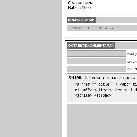
С уважением
Rabota24.ee
КОММЕНТАРИИ
← РАНЕЕ
1
…
3
4
5
ОСТАВЬТЕ КОММЕНТАРИЙ
ИМЯ (
MAIL 
ВЕБСА
XHTML:
Вы можете использовать эти
<a href="" title=""> <abbr ti
cite=""> <cite> <code> <del d
<strike> <strong>