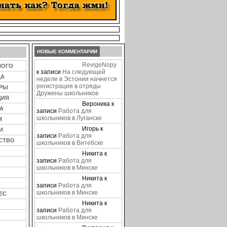
НОВЫЕ КОММЕНТАРИИ
RevigeNopy
НОГО
к записи
На следующей
ЦА
неделе в Эстонии начнется
регистрация в отряды
ЕРЫ
Дружины школьников
ЦИЯ
Вероника
к
А
записи
Работа для
школьников в Луганске
М
Игорь
к
И
записи
Работа для
СТВО
школьников в Витебске
Никита
к
записи
Работа для
школьников в Минске
Никита
к
записи
Работа для
школьников в Минске
ЕС
Никита
к
записи
Работа для
школьников в Минске