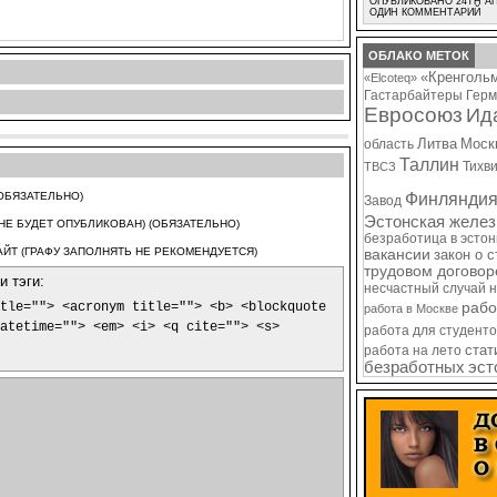
ОПУБЛИКОВАНО 24TH АП
ОДИН КОММЕНТАРИЙ
ОБЛАКО МЕТОК
«Кренголь
«Elcoteq»
Гастарбайтеры
Герм
Евросоюз
Ид
Литва
Моск
область
Таллин
Тихв
ТВСЗ
Финлянди
ОБЯЗАТЕЛЬНО)
Завод
Эстонская желез
(НЕ БУДЕТ ОПУБЛИКОВАН) (ОБЯЗАТЕЛЬНО)
безработица в эсто
ЙТ (ГРАФУ ЗАПОЛНЯТЬ НЕ РЕКОМЕНДУЕТСЯ)
вакансии
закон о 
трудовом договор
 тэги:
несчастный случай 
tle=""> <acronym title=""> <b> <blockquote
рабо
работа в Москве
atetime=""> <em> <i> <q cite=""> <s>
работа для студенто
стат
работа на лето
безработных
эст