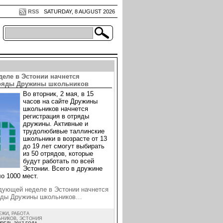
RSS
SATURDAY, 8 AUGUST 2026
деле в Эстонии начнется
тряды Дружины школьников
Во вторник, 2 мая, в 15
часов на сайте Дружины
школьников начнется
регистрация в отряды
дружины. Активные и
трудолюбивые таллинские
школьники в возрасте от 13
до 19 лет смогут выбирать
из 50 отрядов, которые
будут работать по всей
Эстонии. Всего в дружине
о 1000 мест.
дующей неделе в Эстонии начнется
ряды Дружины школьников…
ЕЖИ
,
РАБОТА
ЬНИКОВ
,
ЭСТОНИЯ