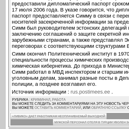
предоставили дипломатический паспорт сроком
17 июля 2006 года. В указе говорится, что дип
паспорт предоставляется Симму в связи с пере
носителей засекреченной информации за преде
Симм был руководителем эстонских делегаций 
заключению соглашений о защите секретной и
зарубежными странами, а также представлял Э
переговорах с соответствующими структурами 
Симм окончил Политехнический институт в 1970
специальности процессы химических производс
химическая кибернетика. До прихода в Минист
Симм работал в МВД инспектором и старшим и
уголовным делам, занимал разные посты в Деп
полиции, а позднее возглавил его.
Источник информации :
rus.postimees.ee
.
РУБРИКА :
КРИМИНАЛ
,
РАБОТА
ВЫ МОЖЕТЕ СЛЕДИТЬ ЗА КОММЕНТАРИЯМИ НА ЭТУ НОВОСТЬ ЧЕ
ВЫ МОЖЕТЕ
ОСТАВИТЬ КОММЕНТАРИЙ
, ИЛИ
ОБРАТНУЮ ССЫЛКУ
С
«ЛИВИКО» ДАЕТ РАБОТНИКАМ НЕОПЛАЧИВАЕМЫЙ ВЫХОДНОЙ
МУЖСКОЙ ПЕРСОНАЛ ОТЕЛЯ В ТУРЦИИ УВОЛЕН З