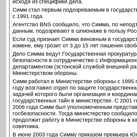
исходя из специфики дела.
Симм стал первым подозреваемым в государст
с 1991 года.
Агентство BNS сообщило, что Симма, по непо
данным, подозревают в шпионаже в пользу Рос
Если суд признает Симма виновным в государс
измене, ему грозит от 3 до 15 лет лишения сво
Дело Симма ведут Государственная прокуратур
безопасности в сотрудничестве с Информацио
департаментом (эстонской службой внешней ра
Министерством обороны.
Симм работал в Министерстве обороны с 1995 г
году возглавил отдел по защите государственны
задачей которого были организация и координ
государственных тайн в министерстве. С 2001 
2006 года Симм был уполномоченным предста
госбезопасности. Тогда министерство сообщило
продолжит работу в Министерстве обороны в к
советника.
В июне 2003 года Симму приказом премьера Ю