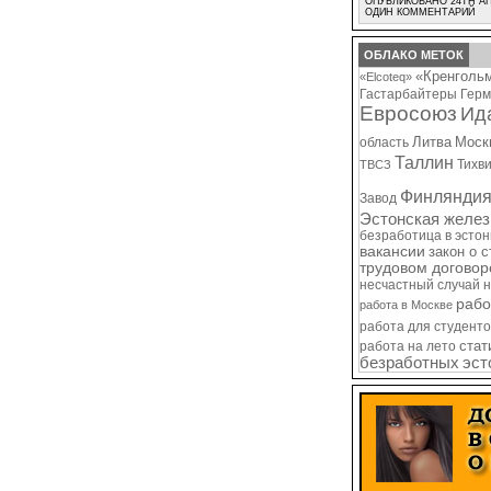
ОПУБЛИКОВАНО 24TH АП
ОДИН КОММЕНТАРИЙ
ОБЛАКО МЕТОК
«Кренголь
«Elcoteq»
Гастарбайтеры
Герм
Евросоюз
Ид
Литва
Моск
область
Таллин
Тихв
ТВСЗ
Финлянди
Завод
Эстонская желез
безработица в эсто
вакансии
закон о 
трудовом договор
несчастный случай 
рабо
работа в Москве
работа для студенто
стат
работа на лето
безработных
эст