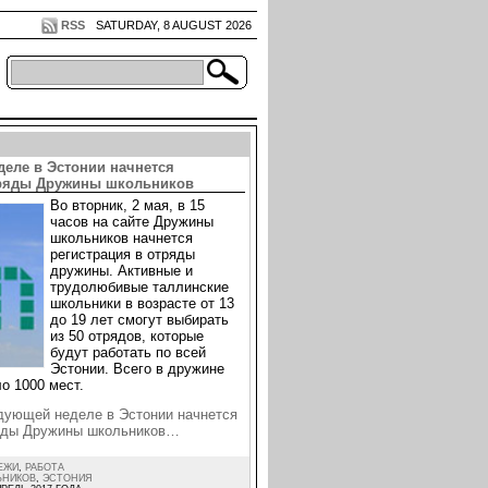
RSS
SATURDAY, 8 AUGUST 2026
деле в Эстонии начнется
тряды Дружины школьников
Во вторник, 2 мая, в 15
часов на сайте Дружины
школьников начнется
регистрация в отряды
дружины. Активные и
трудолюбивые таллинские
школьники в возрасте от 13
до 19 лет смогут выбирать
из 50 отрядов, которые
будут работать по всей
Эстонии. Всего в дружине
о 1000 мест.
дующей неделе в Эстонии начнется
ряды Дружины школьников…
ЕЖИ
,
РАБОТА
ЬНИКОВ
,
ЭСТОНИЯ