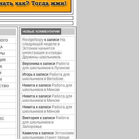
НОВЫЕ КОММЕНТАРИИ
RevigeNopy
к записи
На
НОГО
следующей неделе в
ЦА
Эстонии начнется
регистрация в отряды
ЕРЫ
Дружины школьников
ЦИЯ
Вероника
к записи
Работа
А
для школьников в Луганске
М
Игорь
к записи
Работа для
школьников в Витебске
И
Никита
к записи
Работа для
СТВО
школьников в Минске
Никита
к записи
Работа для
школьников в Минске
Никита
к записи
Работа для
школьников в Минске
Виктория
к записи
Работа
ЕС
для школьников в
Запорожье
Камилла
к записи
Эстонским
школьникам станет проще