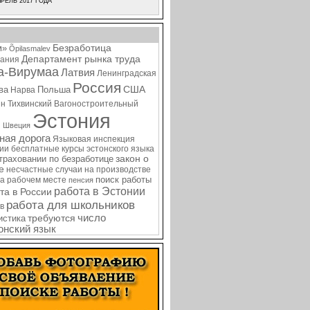
РЕЛЬ 2017 ГОДА
Безработица
м»
Õpilasmalev
Департамент рынка труда
ания
а-Вирумаа
Латвия
Ленинградская
Россия
США
ва
Польша
Нарва
ин
Тихвинский Вагоностроительный
Эстония
я
Швеция
ная дорога
Языковая инспекция
нии
бесплатные курсы эстонского языка
закон о
страховании по безработице
е
несчастные случаи на производстве
поиск работы
на рабочем месте
пенсия
работа в Эстонии
та в России
работа для школьников
в
требуются
число
истика
онский язык