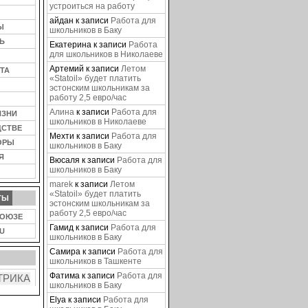
устроиться на работу
айдан
к записи
Работа для
Ы
школьников в Баку
Ь
Екатерина
к записи
Работа
для школьников в Николаеве
Артемий
к записи
Летом
ТА
«Statoil» будет платить
эстонским школьникам за
работу 2,5 евро/час
Алина
к записи
Работа для
ИЗНИ
школьников в Николаеве
ДСТВЕ
Мехти
к записи
Работа для
ОРЫ
школьников в Баку
Я
Вюсаля
к записи
Работа для
школьников в Баку
marek
к записи
Летом
«Statoil» будет платить
ТЫ
эстонским школьникам за
работу 2,5 евро/час
СОЮЗЕ
Гамид
к записи
Работа для
U
школьников в Баку
Самира
к записи
Работа для
школьников в Ташкенте
Фатима
к записи
Работа для
школьников в Баку
Elya
к записи
Работа для