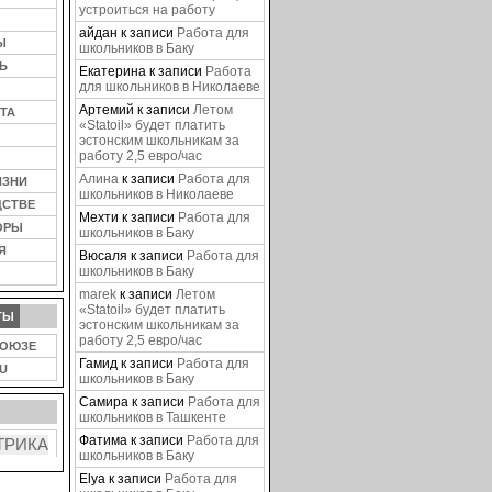
устроиться на работу
айдан
к записи
Работа для
Ы
школьников в Баку
Ь
Екатерина
к записи
Работа
для школьников в Николаеве
Артемий
к записи
Летом
ТА
«Statoil» будет платить
эстонским школьникам за
работу 2,5 евро/час
Алина
к записи
Работа для
ИЗНИ
школьников в Николаеве
ДСТВЕ
Мехти
к записи
Работа для
ОРЫ
школьников в Баку
Я
Вюсаля
к записи
Работа для
школьников в Баку
marek
к записи
Летом
«Statoil» будет платить
ТЫ
эстонским школьникам за
работу 2,5 евро/час
СОЮЗЕ
Гамид
к записи
Работа для
U
школьников в Баку
Самира
к записи
Работа для
школьников в Ташкенте
Фатима
к записи
Работа для
школьников в Баку
Elya
к записи
Работа для