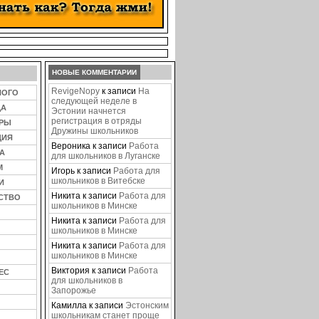
НОВЫЕ КОММЕНТАРИИ
RevigeNopy
к записи
На
НОГО
следующей неделе в
ЦА
Эстонии начнется
регистрация в отряды
ЕРЫ
Дружины школьников
ЦИЯ
Вероника
к записи
Работа
А
для школьников в Луганске
М
Игорь
к записи
Работа для
школьников в Витебске
И
Никита
к записи
Работа для
СТВО
школьников в Минске
Никита
к записи
Работа для
школьников в Минске
Никита
к записи
Работа для
школьников в Минске
Виктория
к записи
Работа
ЕС
для школьников в
Запорожье
Камилла
к записи
Эстонским
школьникам станет проще