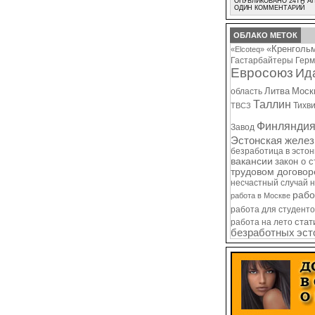
ОПУБЛИКОВАНО 24TH АП
ОДИН КОММЕНТАРИЙ
ОБЛАКО МЕТОК
«Кренголь
«Elcoteq»
Гастарбайтеры
Герм
Евросоюз
Ид
Литва
Моск
область
Таллин
Тихв
ТВСЗ
Финлянди
Завод
Эстонская желез
безработица в эсто
вакансии
закон о 
трудовом договор
несчастный случай 
рабо
работа в Москве
работа для студенто
стат
работа на лето
безработных
эст