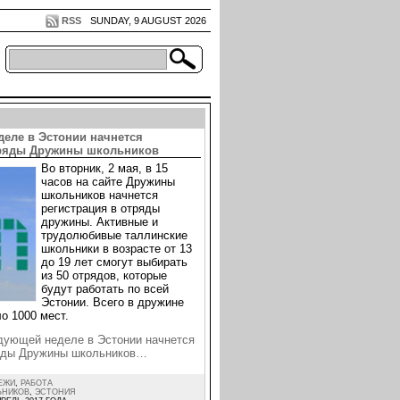
RSS
SUNDAY, 9 AUGUST 2026
деле в Эстонии начнется
тряды Дружины школьников
Во вторник, 2 мая, в 15
часов на сайте Дружины
школьников начнется
регистрация в отряды
дружины. Активные и
трудолюбивые таллинские
школьники в возрасте от 13
до 19 лет смогут выбирать
из 50 отрядов, которые
будут работать по всей
Эстонии. Всего в дружине
о 1000 мест.
дующей неделе в Эстонии начнется
ряды Дружины школьников…
ЕЖИ
,
РАБОТА
ЬНИКОВ
,
ЭСТОНИЯ