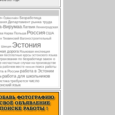
РЕЛЬ 2017 ГОДА
Безработица
м»
Õpilasmalev
Департамент рынка труда
ания
а-Вирумаа
Латвия
Ленинградская
Россия
США
ва
Польша
Нарва
ин
Тихвинский Вагоностроительный
Эстония
я
Швеция
ная дорога
Языковая инспекция
нии
бесплатные курсы эстонского языка
закон о
страховании по безработице
е
несчастные случаи на производстве
поиск работы
на рабочем месте
пенсия
работа в Эстонии
та в России
работа для школьников
в
требуются
число
истика
онский язык